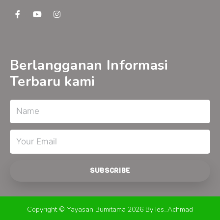
F
Y
I
a
o
n
c
u
s
e
t
t
b
u
a
o
b
g
o
e
r
Berlangganan Informasi
k
a
-
m
Terbaru kami
f
Name
Email
SUBSCRIBE
Copyright © Yayasan Bumitama 2026 By Ies_Achmad