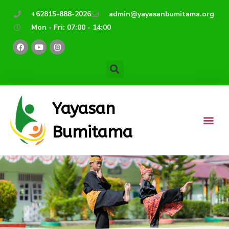
Lewati
+62815-888-2026
admin@yayasanbumitama.org
ke
Mon - Fri: 07:00 - 14:00
konten
F
Y
I
a
o
n
c
u
s
e
t
t
b
u
a
o
b
g
o
e
r
k
a
m
Yayasan
Bumitama