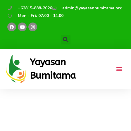
Lewati
+62815-888-2026
admin@yayasanbumitama.org
ke
Mon - Fri: 07:00 - 14:00
konten
F
Y
I
a
o
n
c
u
s
e
t
t
b
u
a
o
b
g
o
e
r
k
a
m
Yayasan
Bumitama
Akreditasi