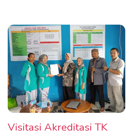
Visitasi
Akreditasi
TK
BSRE
oleh
Tim
Akreditasi
Dinas
Pendidikan
Kabupaten
Ketapang
Visitasi Akreditasi TK