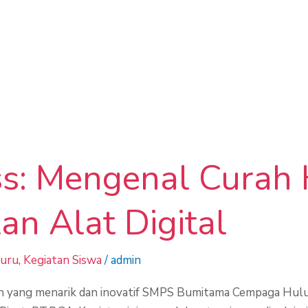
ss: Mengenal Curah
n Alat Digital
Guru
,
Kegiatan Siswa
/
admin
 yang menarik dan inovatif SMPS Bumitama Cempaga Hul