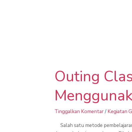
Analisi
Outing
Class:
Outing Cla
Mengenal
Curah
Hujan
Menggunaka
Menggunakan
Alat
Tinggalkan Komentar
/
Kegiatan 
Digital
Salah satu metode pembelajaran