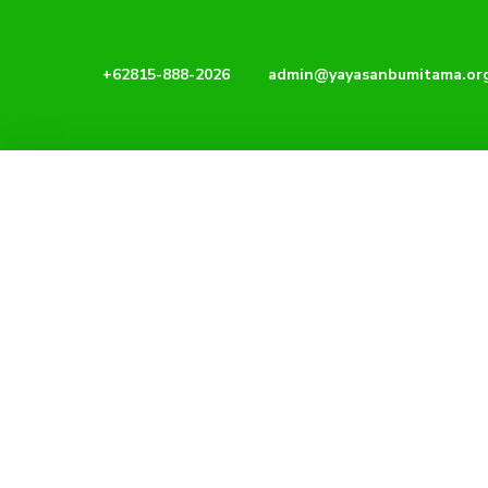
Lewati
ke
konten
+62815-888-2026
admin@yayasanbumitama.or