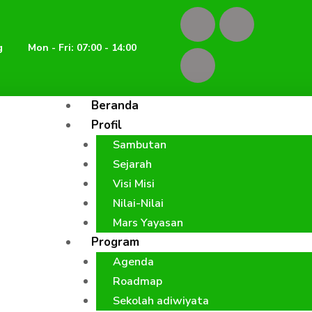
F
I
Y
a
n
o
g
Mon - Fri: 07:00 - 14:00
c
s
u
Beranda
e
t
t
Profil
Sambutan
b
a
u
Sejarah
o
g
b
Visi Misi
Nilai-Nilai
o
r
e
Mars Yayasan
Program
k
a
Agenda
Roadmap
m
Sekolah adiwiyata