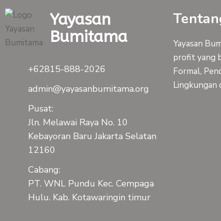
Tentan
Yayasan
Bumitama
Yayasan Bumi
profit yang 
+62815-888-2026
Formal, Pend
Lingkungan 
admin@yayasanbumitama.org
Pusat:
F
Jln. Melawai Raya No. 10
Kebayoran Baru Jakarta Selatan
a
12160
c
Cabang:
PT. WNL Pundu Kec. Cempaga
e
Hulu. Kab. Kotawaringin timur