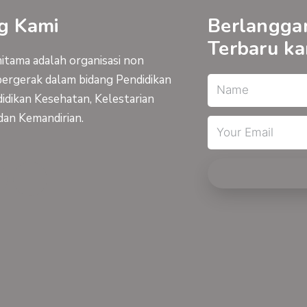
g Kami
Berlangga
Terbaru ka
tama adalah organisasi non
bergerak dalam bidang Pendidikan
Name
idikan Kesehatan, Kelestarian
dan Kemandirian.
Email
Y
I
o
n
u
s
t
t