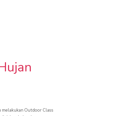
 Hujan
u melakukan Outdoor Class