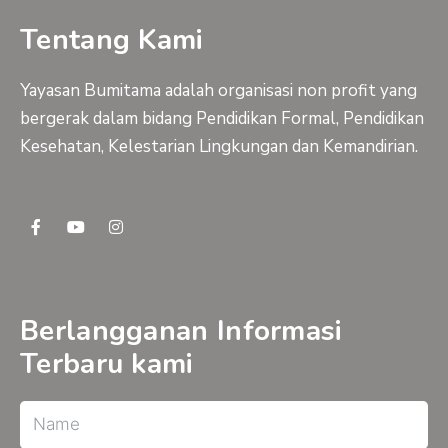
Tentang Kami
Yayasan Bumitama adalah organisasi non profit yang
bergerak dalam bidang Pendidikan Formal, Pendidikan
Kesehatan, Kelestarian Lingkungan dan Kemandirian.
F
Y
I
a
o
n
c
u
s
e
t
t
b
u
a
o
b
g
o
e
r
Berlangganan Informasi
k
a
-
m
Terbaru kami
f
Name