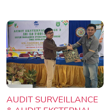
AUDIT
SURVEILLANCE
&
AUDIT
EKSTERNAL
STAGE
2
ISO
21001:2018
SEKOLAH
BUMITAMA
AUDIT SURVEILLANCE