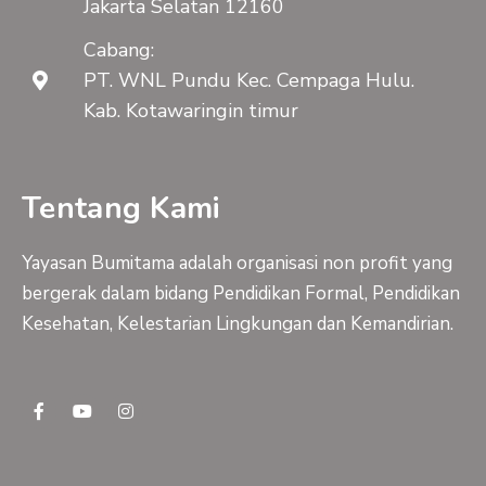
Jakarta Selatan 12160
Cabang:
PT. WNL Pundu Kec. Cempaga Hulu.
Kab. Kotawaringin timur
Tentang Kami
Yayasan Bumitama adalah organisasi non profit yang
bergerak dalam bidang Pendidikan Formal, Pendidikan
Kesehatan, Kelestarian Lingkungan dan Kemandirian.
F
Y
I
a
o
n
c
u
s
e
t
t
b
u
a