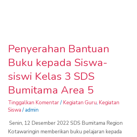
Penyerahan
Bantuan
Penyerahan Bantuan
Buku
kepada
Buku kepada Siswa-
Siswa-
siswi
siswi Kelas 3 SDS
Kelas
Bumitama Area 5
3
SDS
Tinggalkan Komentar
/
Kegiatan Guru
,
Kegiatan
Bumitama
Siswa
/
admin
Area
Senin, 12 Desember 2022 SDS Bumitama Region
5
Kotawaringin memberikan buku pelajaran kepada