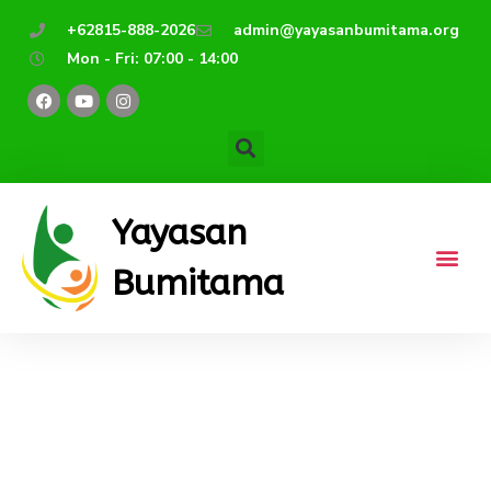
Lewati
+62815-888-2026
admin@yayasanbumitama.org
ke
Mon - Fri: 07:00 - 14:00
konten
F
Y
I
a
o
n
c
u
s
e
t
t
b
u
a
o
b
g
o
e
r
k
a
m
Yayasan
Bumitama
BUku