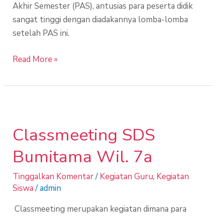
Akhir Semester (PAS), antusias para peserta didik
sangat tinggi dengan diadakannya lomba-lomba
setelah PAS ini.
Read More »
Classmeeting
SDS
Classmeeting SDS
Bumitama
Wil.
Bumitama Wil. 7a
7a
Tinggalkan Komentar
/
Kegiatan Guru
,
Kegiatan
Siswa
/
admin
Classmeeting merupakan kegiatan dimana para