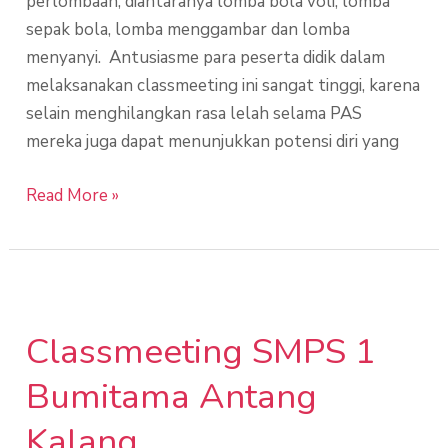
perlombaan, diantaranya lomba bola voli, lomba
sepak bola, lomba menggambar dan lomba
menyanyi. Antusiasme para peserta didik dalam
melaksanakan classmeeting ini sangat tinggi, karena
selain menghilangkan rasa lelah selama PAS
mereka juga dapat menunjukkan potensi diri yang
Read More »
Classmeeting
SMPS
Classmeeting SMPS 1
1
Bumitama
Bumitama Antang
Antang
Kalang
Kalang