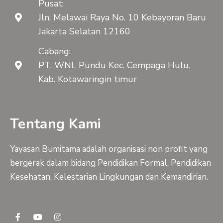
Pusat:
Jln. Melawai Raya No. 10 Kebayoran Baru
Jakarta Selatan 12160
Cabang:
PT. WNL Pundu Kec. Cempaga Hulu.
Kab. Kotawaringin timur
Tentang Kami
Yayasan Bumitama adalah organisasi non profit yang
bergerak dalam bidang Pendidikan Formal, Pendidikan
Kesehatan, Kelestarian Lingkungan dan Kemandirian.
F
Y
I
a
o
n