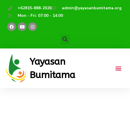
Lewati
+62815-888-2026
admin@yayasanbumitama.org
ke
Mon - Fri: 07:00 - 14:00
konten
F
Y
I
a
o
n
c
u
s
e
t
t
b
u
a
o
b
g
o
e
r
k
a
m
Yayasan
Bumitama
Classmeeting