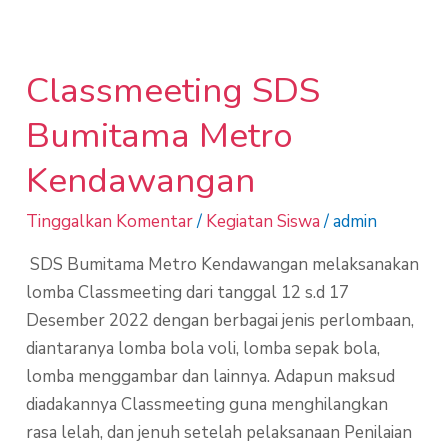
Classmeeting
SDS
Classmeeting SDS
Bumitama
Metro
Bumitama Metro
Kendawangan
Kendawangan
Tinggalkan Komentar
/
Kegiatan Siswa
/
admin
SDS Bumitama Metro Kendawangan melaksanakan
lomba Classmeeting dari tanggal 12 s.d 17
Desember 2022 dengan berbagai jenis perlombaan,
diantaranya lomba bola voli, lomba sepak bola,
lomba menggambar dan lainnya. Adapun maksud
diadakannya Classmeeting guna menghilangkan
rasa lelah, dan jenuh setelah pelaksanaan Penilaian