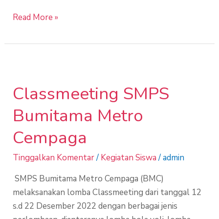
Read More »
Classmeeting
SMPS
Classmeeting SMPS
Bumitama
Metro
Bumitama Metro
Cempaga
Cempaga
Tinggalkan Komentar
/
Kegiatan Siswa
/
admin
SMPS Bumitama Metro Cempaga (BMC)
melaksanakan lomba Classmeeting dari tanggal 12
s.d 22 Desember 2022 dengan berbagai jenis