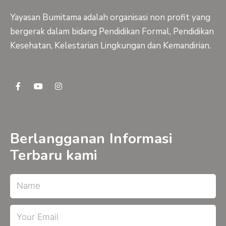
Yayasan Bumitama adalah organisasi non profit yang
bergerak dalam bidang Pendidikan Formal, Pendidikan
Kesehatan, Kelestarian Lingkungan dan Kemandirian.
F
Y
I
a
o
n
c
u
s
e
t
t
b
u
a
o
b
g
o
e
r
Berlangganan Informasi
k
a
-
m
Terbaru kami
f
Name
Email