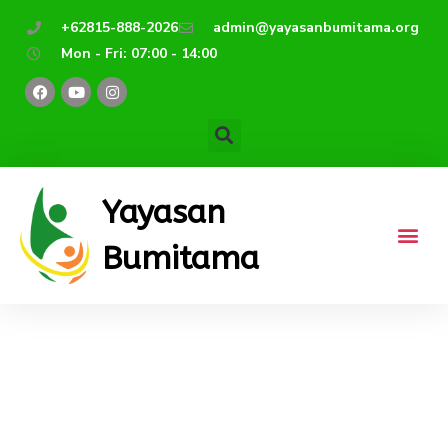
Lewati
+62815-888-2026
admin@yayasanbumitama.org
ke
Mon - Fri: 07:00 - 14:00
konten
F
Y
I
a
o
n
c
u
s
e
t
t
b
u
a
o
b
g
o
e
r
k
a
m
Yayasan
Bumitama
Generasi Bangs