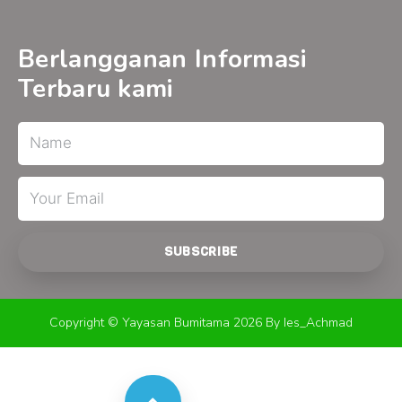
e
t
t
b
u
a
o
b
g
o
e
r
Berlangganan Informasi
k
a
-
m
Terbaru kami
f
Name
Email
SUBSCRIBE
Copyright © Yayasan Bumitama 2026 By Ies_Achmad