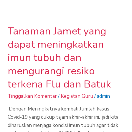
Tanaman Jamet yang
Tanaman
Jamet
dapat meningkatkan
yang
dapat
imun tubuh dan
meningkatkan
mengurangi resiko
imun
tubuh
terkena Flu dan Batuk
dan
mengurangi
Tinggalkan Komentar
/
Kegiatan Guru
/
admin
resiko
Dengan Meningkatnya kembali Jumlah kasus
terkena
Covid-19 yang cukup tajam akhir-akhir ini, jadi kita
Flu
diharuskan menjaga kondisi imun tubuh agar tidak
dan