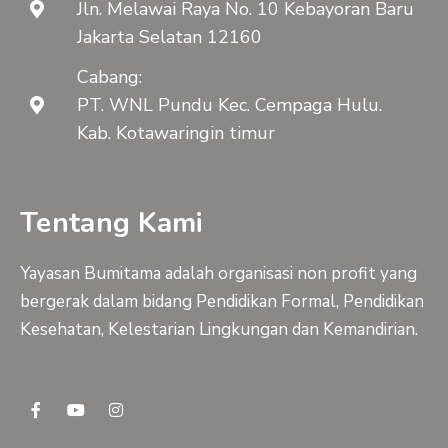
Jln. Melawai Raya No. 10 Kebayoran Baru
Jakarta Selatan 12160
Cabang:
PT. WNL Pundu Kec. Cempaga Hulu.
Kab. Kotawaringin timur
Tentang Kami
Yayasan Bumitama adalah organisasi non profit yang
bergerak dalam bidang Pendidikan Formal, Pendidikan
Kesehatan, Kelestarian Lingkungan dan Kemandirian.
F
Y
I
a
o
n
c
u
s