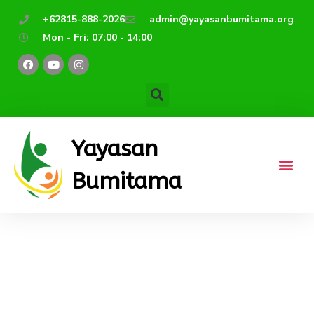
Lewati
+62815-888-2026
admin@yayasanbumitama.org
ke
Mon - Fri: 07:00 - 14:00
konten
F
Y
I
a
o
n
c
u
s
e
t
t
b
u
a
o
b
g
o
e
r
k
a
m
Yayasan
Bumitama
Greenhouse