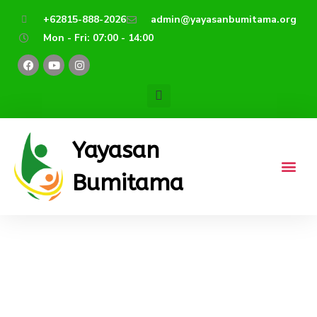
Lewati
+62815-888-2026
admin@yayasanbumitama.org
ke
Mon - Fri: 07:00 - 14:00
konten
F
Y
I
a
o
n
c
u
s
e
t
t
b
u
a
o
b
g
o
e
r
k
a
m
Yayasan
Bumitama
Guru Kreatif