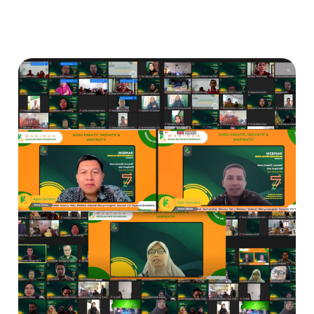
Webinar
Sekolah
Menyenangkan
Session
VIII
Yayasan
Bumitama