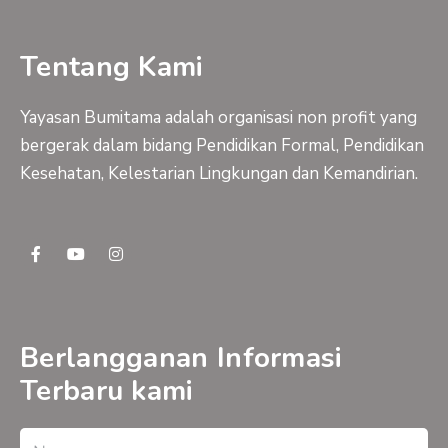
Tentang Kami
Yayasan Bumitama adalah organisasi non profit yang
bergerak dalam bidang Pendidikan Formal, Pendidikan
Kesehatan, Kelestarian Lingkungan dan Kemandirian.
F
Y
I
a
o
n
c
u
s
e
t
t
b
u
a
o
b
g
o
e
r
Berlangganan Informasi
k
a
-
m
Terbaru kami
f
Name