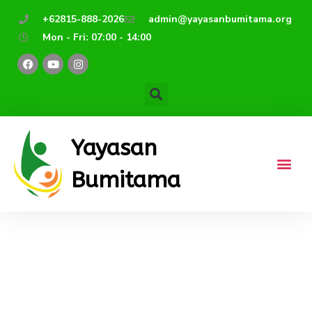
Lewati
+62815-888-2026
admin@yayasanbumitama.org
ke
Mon - Fri: 07:00 - 14:00
konten
F
Y
I
a
o
n
c
u
s
e
t
t
b
u
a
o
b
g
o
e
r
k
a
m
Yayasan
Bumitama
Iman