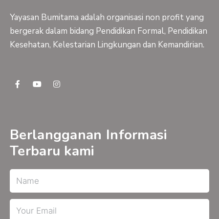
Yayasan Bumitama adalah organisasi non profit yang
bergerak dalam bidang Pendidikan Formal, Pendidikan
Kesehatan, Kelestarian Lingkungan dan Kemandirian.
F
Y
I
a
o
n
c
u
s
e
t
t
b
u
a
o
b
g
o
e
r
Berlangganan Informasi
k
a
-
m
Terbaru kami
f
Name
Email