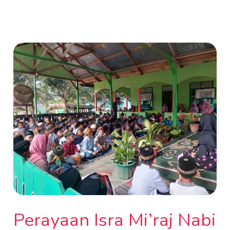
Perayaan
Isra
Mi’raj
Nabi
Besar
Muhammad
S.A.W
Sekolah
Bumitama
Perayaan Isra Mi’raj Nabi