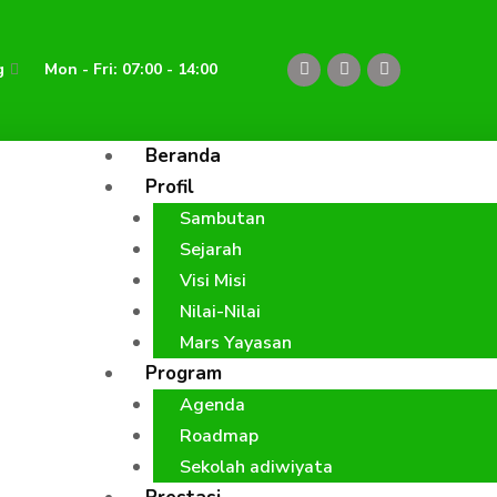
F
Y
I
g
Mon - Fri: 07:00 - 14:00
a
o
n
c
u
s
e
t
t
b
u
a
o
b
g
Beranda
o
e
r
k
a
Profil
m
Sambutan
Sejarah
Visi Misi
Nilai-Nilai
Mars Yayasan
Program
Agenda
Roadmap
Sekolah adiwiyata