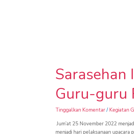
Iwatama
Sarasehan
Ibu-
Sarasehan 
ibu
Iwatama
bersama
Guru-guru 
Guru-
guru
Tinggalkan Komentar
/
Kegiatan 
Reg.
Kotawaringin
Jum’at 25 November 2022 menjadi s
menjadi hari pelaksanaan upacara 