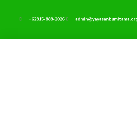
Lewati
ke
+62815-888-2026
admin@yayasanbumitama.or
konten