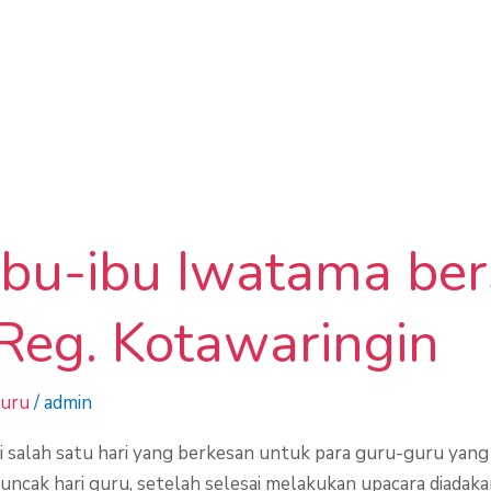
Ibu-ibu Iwatama be
Reg. Kotawaringin
Guru
/
admin
alah satu hari yang berkesan untuk para guru-guru yang a
puncak hari guru, setelah selesai melakukan upacara diada