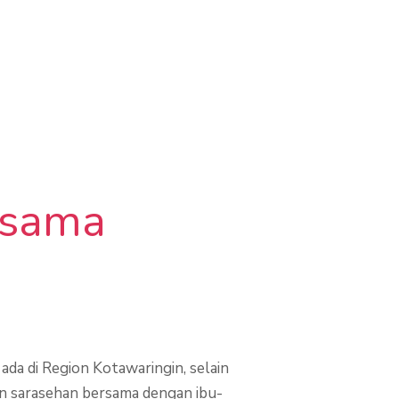
rsama
da di Region Kotawaringin, selain
kan sarasehan bersama dengan ibu-