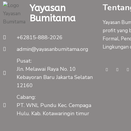
Tentan
Yayasan
Bumitama
Yayasan Bumi
profit yang 
+62815-888-2026
Formal, Pend
Lingkungan 
admin@yayasanbumitama.org
Pusat:
F
Y
I
Jln. Melawai Raya No. 10
a
o
n
c
u
s
Kebayoran Baru Jakarta Selatan
e
t
t
b
u
a
12160
o
b
g
o
e
r
k
a
Cabang:
-
m
f
PT. WNL Pundu Kec. Cempaga
Hulu. Kab. Kotawaringin timur