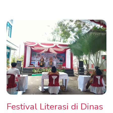
Festival
Literasi
di
Dinas
Perpustakaan
&
Arsip
Provinsi
Kalimantan
Tengah
Festival Literasi di Dinas