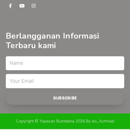
F
Y
I
a
o
n
c
u
s
e
t
t
b
u
a
o
b
g
o
e
r
Berlangganan Informasi
k
a
-
m
Terbaru kami
f
Name
Email
SUBSCRIBE
Copyright © Yayasan Bumitama 2026 By Ies_Achmad