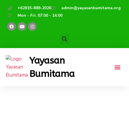
Lewati
+62815-888-2026
admin@yayasanbumitama.org
ke
Mon - Fri: 07:00 - 14:00
konten
F
Y
I
a
o
n
c
u
s
e
t
t
b
u
a
o
b
g
o
e
r
k
a
Yayasan
m
Bumitama
Kalteng