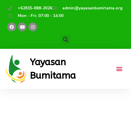
Lewati
+62815-888-2026
admin@yayasanbumitama.org
ke
Mon - Fri: 07:00 - 14:00
konten
F
Y
I
a
o
n
c
u
s
e
t
t
b
u
a
o
b
g
o
e
r
k
a
m
Yayasan
Bumitama
Kelas 6