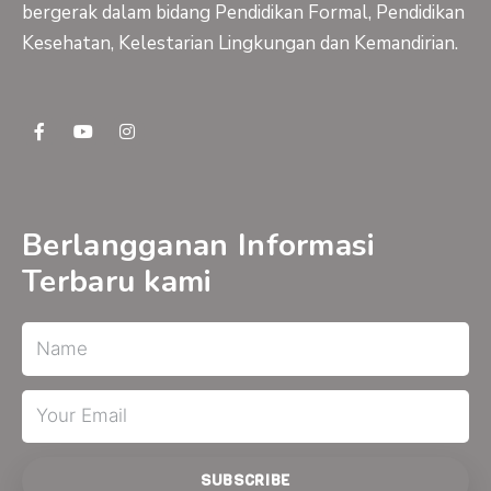
bergerak dalam bidang Pendidikan Formal, Pendidikan
Kesehatan, Kelestarian Lingkungan dan Kemandirian.
F
Y
I
a
o
n
c
u
s
e
t
t
b
u
a
o
b
g
o
e
r
Berlangganan Informasi
k
a
-
m
Terbaru kami
f
Name
Email
SUBSCRIBE