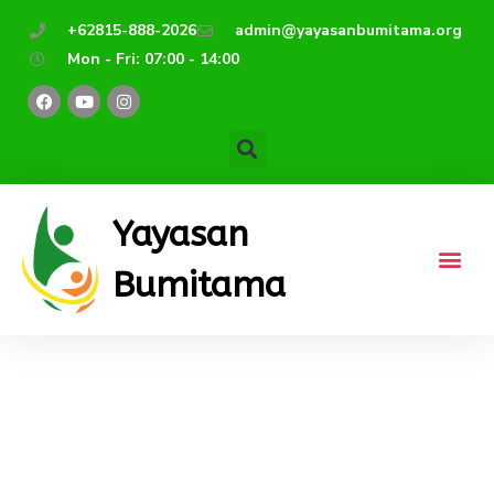
Lewati
+62815-888-2026
admin@yayasanbumitama.org
ke
Mon - Fri: 07:00 - 14:00
konten
F
Y
I
a
o
n
c
u
s
e
t
t
b
u
a
o
b
g
o
e
r
k
a
m
Yayasan
Bumitama
Membuat