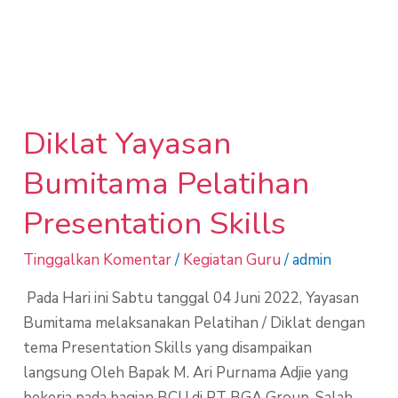
Presentasi Yang
Baik Dan Benar
Diklat Yayasan
Diklat
Yayasan
Bumitama Pelatihan
Bumitama
Pelatihan
Presentation Skills
Presentation
Skills
Tinggalkan Komentar
/
Kegiatan Guru
/
admin
Pada Hari ini Sabtu tanggal 04 Juni 2022, Yayasan
Bumitama melaksanakan Pelatihan / Diklat dengan
tema Presentation Skills yang disampaikan
langsung Oleh Bapak M. Ari Purnama Adjie yang
bekerja pada bagian BCU di PT BGA Group. Salah