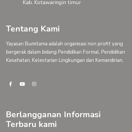
Kab. Kotawaringin timur
Tentang Kami
Yayasan Bumitama adalah organisasi non profit yang
bergerak dalam bidang Pendidikan Formal, Pendidikan
Kesehatan, Kelestarian Lingkungan dan Kemandirian.
F
Y
I
a
o
n
c
u
s
e
t
t
b
u
a
o
b
g
o
e
r
Berlangganan Informasi
k
a
-
m
Terbaru kami
f