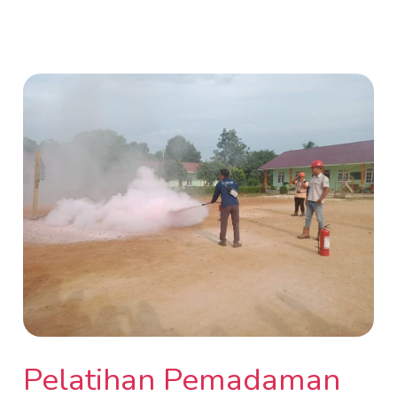
Pelatihan
Pemadaman
Kebakaran
oleh
Tim
RSPO
Department
di
SMPS
Bumitama
Cempaga
Hulu
Pelatihan Pemadaman