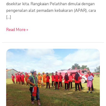
disekitar kita. Rangkaian Pelatihan dimulai dengan
pengenalan alat pemadam kebakaran (APAR), cara
[…]
Read More »
Pelatihan
Pemadaman
Kebakaran
oleh
Tim
RSPO
Department
di
SMPS