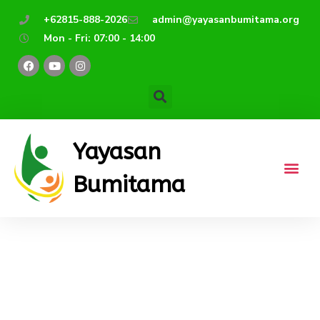
Lewati
+62815-888-2026
admin@yayasanbumitama.org
ke
Mon - Fri: 07:00 - 14:00
konten
F
Y
I
a
o
n
c
u
s
e
t
t
b
u
a
o
b
g
o
e
r
k
a
m
Yayasan
Bumitama
Mengatasi