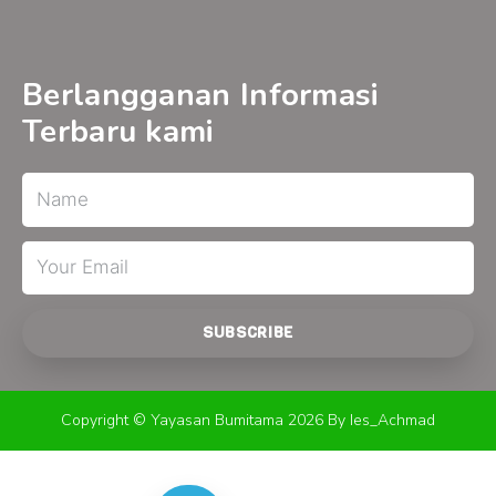
c
u
s
e
t
t
b
u
a
o
b
g
o
e
r
Berlangganan Informasi
k
a
-
m
Terbaru kami
f
Name
Email
SUBSCRIBE
Copyright © Yayasan Bumitama 2026 By Ies_Achmad