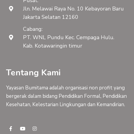
Pusat:
Jln. Melawai Raya No. 10 Kebayoran Baru
Jakarta Selatan 12160
Cabang:
PT. WNL Pundu Kec. Cempaga Hulu.
Kab. Kotawaringin timur
Tentang Kami
Yayasan Bumitama adalah organisasi non profit yang
bergerak dalam bidang Pendidikan Formal, Pendidikan
Kesehatan, Kelestarian Lingkungan dan Kemandirian.
F
Y
I
a
o
n