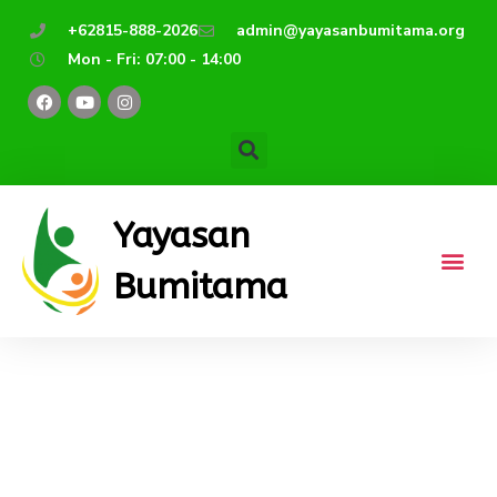
Lewati
+62815-888-2026
admin@yayasanbumitama.org
ke
Mon - Fri: 07:00 - 14:00
konten
F
Y
I
a
o
n
c
u
s
e
t
t
b
u
a
o
b
g
o
e
r
k
a
m
Yayasan
Bumitama
Mengenal