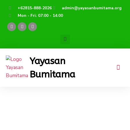
Lewati
+62815-888-2026
admin@yayasanbumitama.org
ke
Mon - Fri: 07:00 - 14:00
konten
F
Y
I
a
o
n
c
u
s
e
t
t
b
u
a
o
b
g
o
e
r
k
a
Yayasan
m
Bumitama
Nasional