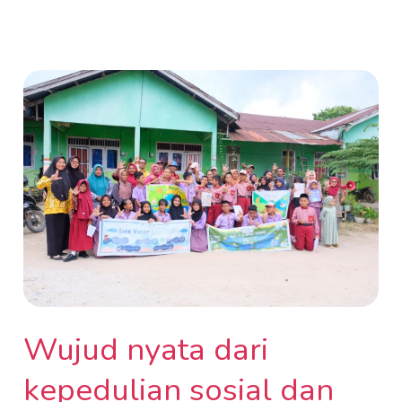
Wujud
nyata
dari
kepedulian
sosial
dan
kebersamaan
Yayasan
Bumitama,
PT.
BGA
Wujud nyata dari
dan
kepedulian sosial dan
warga