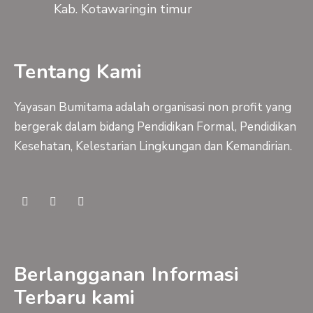
Kab. Kotawaringin timur
Tentang Kami
Yayasan Bumitama adalah organisasi non profit yang
bergerak dalam bidang Pendidikan Formal, Pendidikan
Kesehatan, Kelestarian Lingkungan dan Kemandirian.
F
Y
I
a
o
n
c
u
s
e
t
t
b
u
a
o
b
g
o
e
r
Berlangganan Informasi
k
a
-
m
Terbaru kami
f