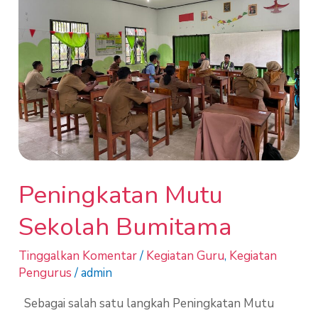
Bumitama
Peningkatan Mutu
Sekolah Bumitama
Tinggalkan Komentar
/
Kegiatan Guru
,
Kegiatan
Pengurus
/
admin
Sebagai salah satu langkah Peningkatan Mutu