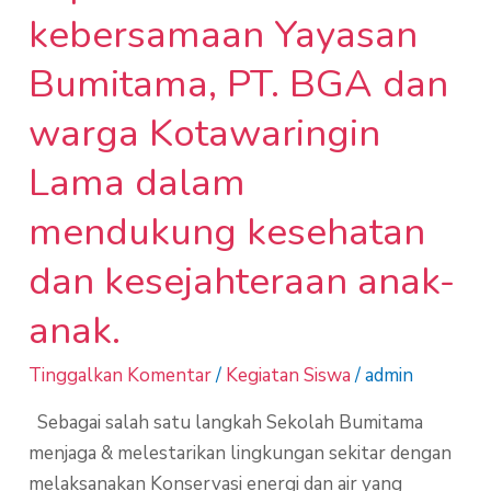
Kotawaringin
kebersamaan Yayasan
Lama
dalam
Bumitama, PT. BGA dan
mendukung
warga Kotawaringin
kesehatan
dan
Lama dalam
kesejahteraan
mendukung kesehatan
anak-
anak.
dan kesejahteraan anak-
anak.
Tinggalkan Komentar
/
Kegiatan Siswa
/
admin
Sebagai salah satu langkah Sekolah Bumitama
menjaga & melestarikan lingkungan sekitar dengan
melaksanakan Konservasi energi dan air yang