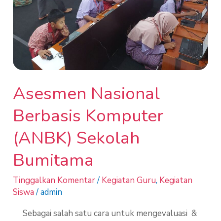
Bumitama
Asesmen Nasional
Berbasis Komputer
(ANBK) Sekolah
Bumitama
Tinggalkan Komentar
/
Kegiatan Guru
,
Kegiatan
Siswa
/
admin
Sebagai salah satu cara untuk mengevaluasi &