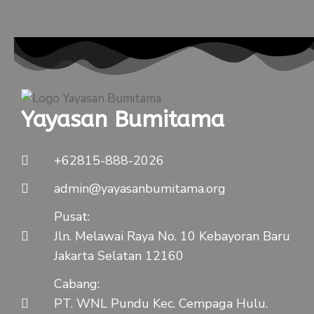
Yayasan Bumitama
+62815-888-2026
admin@yayasanbumitama.org
Pusat:
Jln. Melawai Raya No. 10 Kebayoran Baru
Jakarta Selatan 12160
Cabang:
PT. WNL Pundu Kec. Cempaga Hulu.