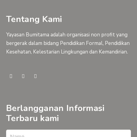
Tentang Kami
Yayasan Bumitama adalah organisasi non profit yang
bergerak dalam bidang Pendidikan Formal, Pendidikan
Kesehatan, Kelestarian Lingkungan dan Kemandirian.
F
Y
I
a
o
n
c
u
s
e
t
t
b
u
a
o
b
g
o
e
r
Berlangganan Informasi
k
a
-
m
Terbaru kami
f
Name