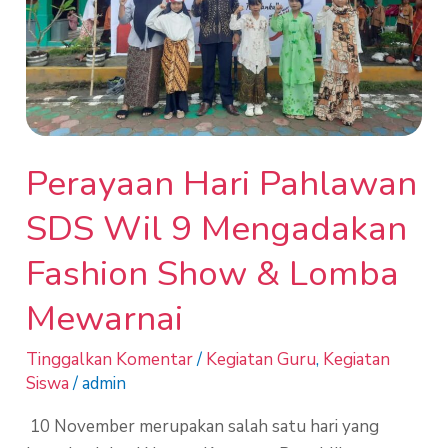
Mengadakan
Fashion
Show
&
Lomba
Mewarnai
Perayaan Hari Pahlawan
SDS Wil 9 Mengadakan
Fashion Show & Lomba
Mewarnai
Tinggalkan Komentar
/
Kegiatan Guru
,
Kegiatan
Siswa
/
admin
10 November merupakan salah satu hari yang