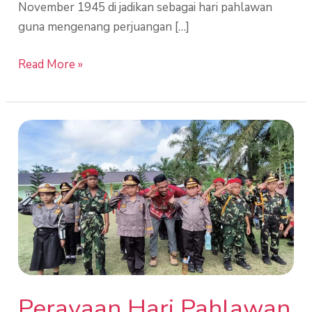
November 1945 di jadikan sebagai hari pahlawan
guna mengenang perjuangan […]
Read More »
Perayaan
Hari
Pahlawan
SDS
SBHE
dengan
mengadakan
lomba
Fashion
Perayaan Hari Pahlawan
Show