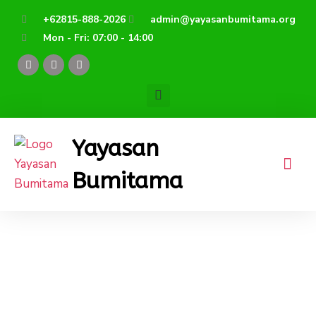
Lewati
+62815-888-2026
admin@yayasanbumitama.org
ke
Mon - Fri: 07:00 - 14:00
konten
F
Y
I
a
o
n
c
u
s
e
t
t
b
u
a
o
b
g
o
e
r
k
a
Yayasan
m
Bumitama
NKRI