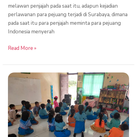
melawan penjajah pada saat itu, adapun kejadian
perlawanan para pejuang terjadi di Surabaya, dimana
pada saat itu para penjajah meminta para pejuang
Indonesia menyerah
Read More »
Perayaan
Hari
Pahlawan
PAUD
7a
dengan
menonton
&