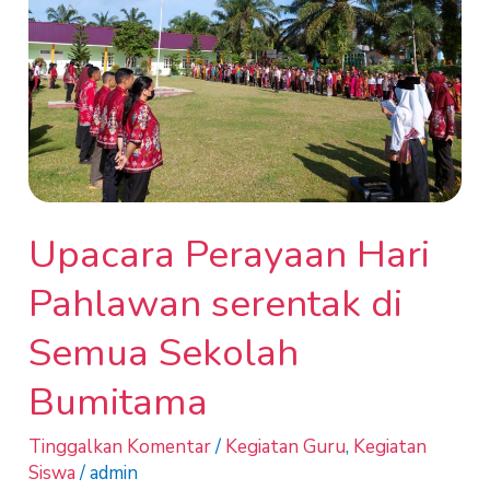
serentak
di
Semua
Sekolah
Bumitama
Upacara Perayaan Hari
Pahlawan serentak di
Semua Sekolah
Bumitama
Tinggalkan Komentar
/
Kegiatan Guru
,
Kegiatan
Siswa
/
admin