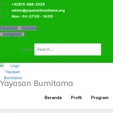
Lewati
+62815-888-2026
ke
admin@yayasanbumitama.org
konten
Mon - Fri: 07:00 - 14:00
Facebook
Youtube
Instagram
Search
Yayasan Bumitama
Beranda
Profil
Program