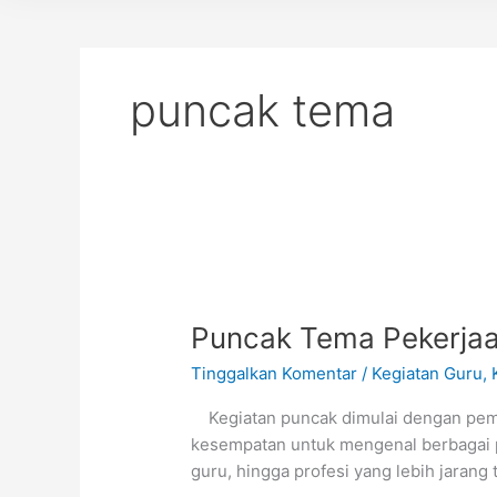
puncak tema
Puncak
Tema
Puncak Tema Pekerjaa
Pekerjaan
di
Tinggalkan Komentar
/
Kegiatan Guru
,
TK
Bumitama
Kegiatan puncak dimulai dengan pemap
Kotawaringin:
kesempatan untuk mengenal berbagai pr
Aku
guru, hingga profesi yang lebih jarang
ingin