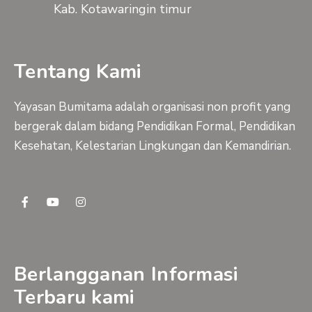
Kab. Kotawaringin timur
Tentang Kami
Yayasan Bumitama adalah organisasi non profit yang
bergerak dalam bidang Pendidikan Formal, Pendidikan
Kesehatan, Kelestarian Lingkungan dan Kemandirian.
F
Y
I
a
o
n
c
u
s
e
t
t
b
u
a
o
b
g
o
e
r
Berlangganan Informasi
k
a
-
m
Terbaru kami
f