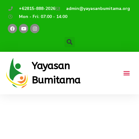
Lewati
+62815-888-2026
admin@yayasanbumitama.org
ke
Mon - Fri: 07:00 - 14:00
konten
F
Y
I
a
o
n
c
u
s
e
t
t
b
u
a
o
b
g
o
e
r
k
a
m
Yayasan
Bumitama
Sahabat Sawit