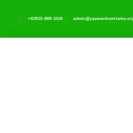
Lewati
ke
+62815-888-2026
admin@yayasanbumitama.or
konten