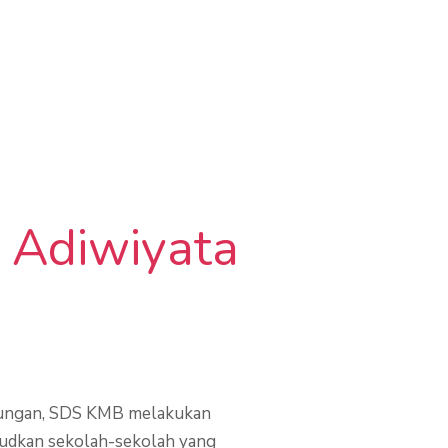
 Adiwiyata
kungan, SDS KMB melakukan
judkan sekolah-sekolah yang