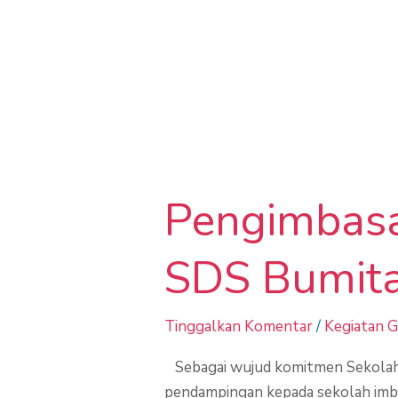
Sekolah Imbas
Pengimbasan
ke
Pengimbasa
Sekolah
Imbas
Adiwiyata
SDS Bumit
SDS
Bumitama
Tinggalkan Komentar
/
Kegiatan 
KMB
Sebagai wujud komitmen Sekolah
pendampingan kepada sekolah imba