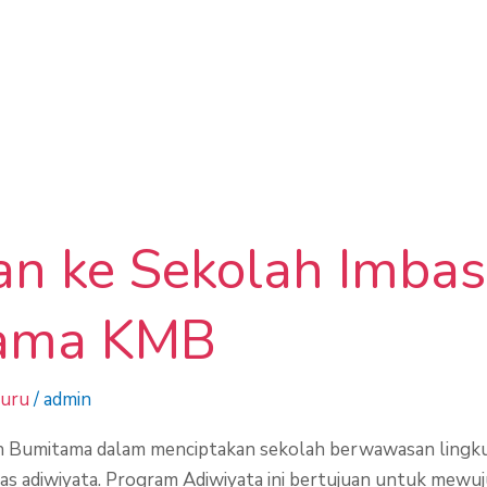
n ke Sekolah Imbas
ama KMB
Guru
/
admin
 Bumitama dalam menciptakan sekolah berwawasan ling
s adiwiyata. Program Adiwiyata ini bertujuan untuk mewu