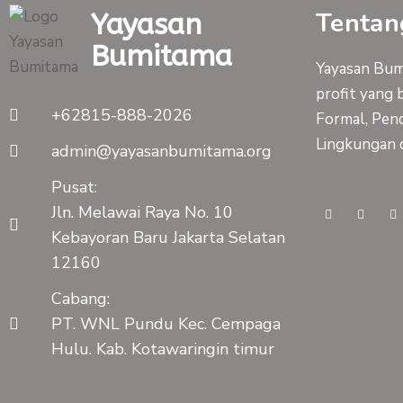
Tentan
Yayasan
Bumitama
Yayasan Bumi
profit yang 
+62815-888-2026
Formal, Pend
Lingkungan 
admin@yayasanbumitama.org
Pusat:
F
Y
I
Jln. Melawai Raya No. 10
a
o
n
c
u
s
Kebayoran Baru Jakarta Selatan
e
t
t
b
u
a
12160
o
b
g
o
e
r
k
a
Cabang:
-
m
f
PT. WNL Pundu Kec. Cempaga
Hulu. Kab. Kotawaringin timur