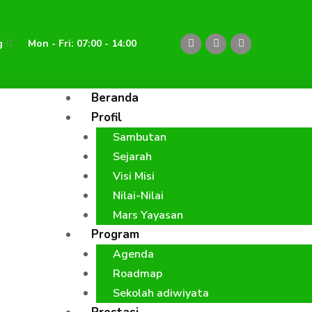
F
Y
I
g
Mon - Fri: 07:00 - 14:00
a
o
n
c
u
s
e
t
t
b
u
a
o
b
g
Beranda
o
e
r
k
a
Profil
m
Sambutan
Sejarah
Visi Misi
Nilai-Nilai
Mars Yayasan
Program
Agenda
Roadmap
Sekolah adiwiyata