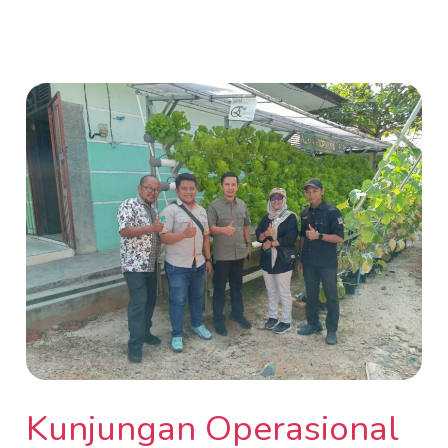
Kunjungan
Operasional
Yayasan
Bumitama
Ke
Sekolah
Mitra
Kunjungan Operasional