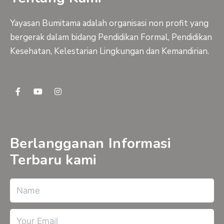
Yayasan Bumitama adalah organisasi non profit yang
bergerak dalam bidang Pendidikan Formal, Pendidikan
Kesehatan, Kelestarian Lingkungan dan Kemandirian.
F
Y
I
a
o
n
c
u
s
e
t
t
b
u
a
o
b
g
o
e
r
Berlangganan Informasi
k
a
-
m
Terbaru kami
f
Name
Email