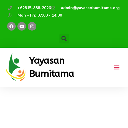
Lewati
+62815-888-2026
admin@yayasanbumitama.org
ke
Mon - Fri: 07:00 - 14:00
konten
F
Y
I
a
o
n
c
u
s
e
t
t
b
u
a
o
b
g
o
e
r
k
a
m
Yayasan
Bumitama
Sekolah Mitra