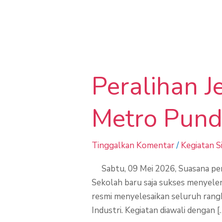
Peralihan
Jenjang
Peralihan 
Studi
SMKS
Bumitama
Metro Pun
Metro
Pundu
Tinggalkan Komentar
/
Kegiatan S
Sabtu, 09 Mei 2026, Suasana pen
Sekolah baru saja sukses menyelen
resmi menyelesaikan seluruh rang
Industri. Kegiatan diawali dengan [