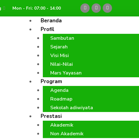
F
Y
I
g
Mon - Fri: 07:00 - 14:00
a
o
n
c
u
s
e
t
t
Beranda
b
u
a
o
b
g
Profil
o
e
r
k
a
Sambutan
m
Sejarah
Visi Misi
Nilai-Nilai
Mars Yayasan
Program
Agenda
Roadmap
Sekolah adiwiyata
Prestasi
Akademik
Non Akademik