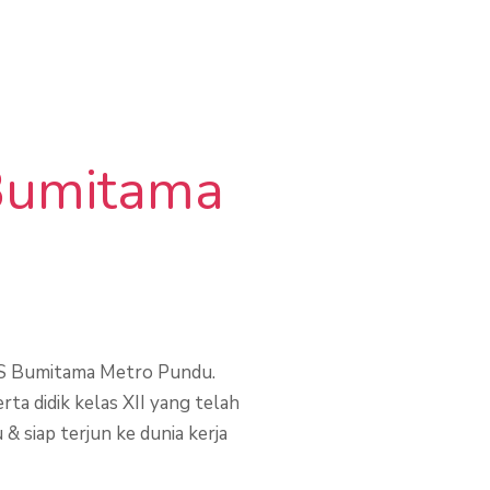
 Bumitama
KS Bumitama Metro Pundu.
ta didik kelas XII yang telah
 siap terjun ke dunia kerja