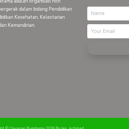
tama adalah organisasi non
bergerak dalam bidang Pendidikan
Name
idikan Kesehatan, Kelestarian
dan Kemandirian.
Email
ght © Yayasan Bumitama 2026 By Ies_Achmad