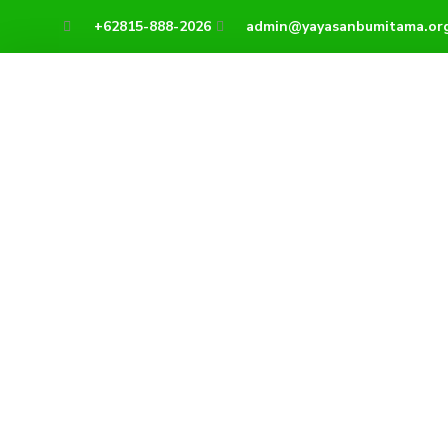
Lewati
+62815-888-2026
admin@yayasanbumitama.or
ke
konten