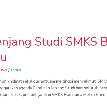
Jenjang Studi SMKS
du
iswa
/
admin
uh khidmat sekaligus antusiasme tinggi menyelimuti SM
ggarakan agenda Peralihan Jenjang Studi bagi seluruh peser
kaian proses pembelajaran di SMKS Bumitama Metro Pundu &
…]