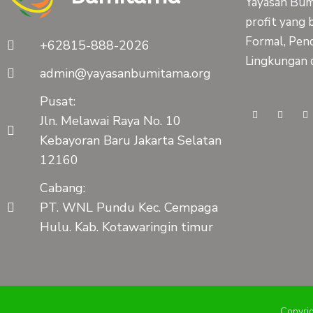
Yayasan Bumi
profit yang 
Formal, Pend
+62815-888-2026
Lingkungan 
admin@yayasanbumitama.org
Pusat:
F
Y
I
Jln. Melawai Raya No. 10
a
o
n
c
u
s
Kebayoran Baru Jakarta Selatan
e
t
t
b
u
a
12160
o
b
g
o
e
r
k
a
Cabang:
-
m
f
PT. WNL Pundu Kec. Cempaga
Hulu. Kab. Kotawaringin timur
Copyri