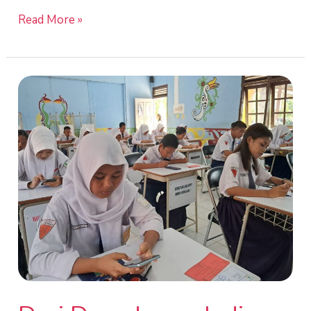
Read More »
Dari
Deg-
degan
Jadi
Bahagia,
Inilah
Cerita
Siswa
Baru
SMKS
Gunajaya
Dalam