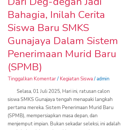
Dari Deg-degan Jadi
Sistem
Penerimaan
Bahagia, Inilah Cerita
Murid
Siswa Baru SMKS
Baru
(SPMB)
Gunajaya Dalam Sistem
Penerimaan Murid Baru
(SPMB)
Tinggalkan Komentar
/
Kegiatan Siswa
/
admin
Selasa, 01 Juli 2025, Hari ini, ratusan calon
siswa SMKS Gunajaya tengah menapaki langkah
pertama mereka. Sistem Penerimaan Murid Baru
(SPMB), mempersiapkan masa depan, dan
menjemput impian. Bukan sekadar seleksi, ini adalah