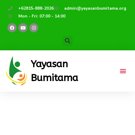
Lewati
+62815-888-2026
admin@yayasanbumitama.org
ke
Mon - Fri: 07:00 - 14:00
konten
F
Y
I
a
o
n
c
u
s
e
t
t
b
u
a
o
b
g
o
e
r
k
a
m
Yayasan
Bumitama
TKRO