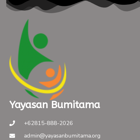
Yayasan Bumitama
+62815-888-2026
admin@yayasanbumitama.org