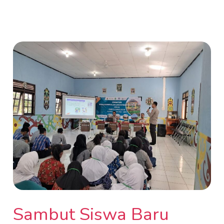
Sambut
Siswa
Baru
dengan
Semangat,
Inilah
Keseruan
MPLS
di
SMKS
Gunajaya
Sambut Siswa Baru