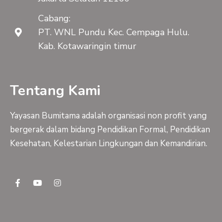
Cabang:
PT. WNL Pundu Kec. Cempaga Hulu.
Kab. Kotawaringin timur
Tentang Kami
Yayasan Bumitama adalah organisasi non profit yang
bergerak dalam bidang Pendidikan Formal, Pendidikan
Kesehatan, Kelestarian Lingkungan dan Kemandirian.
F
Y
I
a
o
n
c
u
s
e
t
t
b
u
a
o
b
g