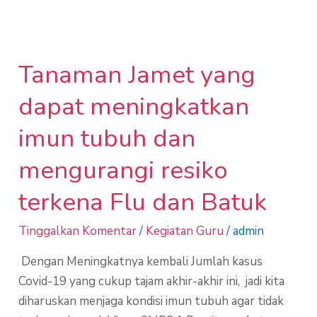
Tanaman Jamet yang
Tanaman
Jamet
dapat meningkatkan
yang
dapat
imun tubuh dan
meningkatkan
mengurangi resiko
imun
tubuh
terkena Flu dan Batuk
dan
mengurangi
Tinggalkan Komentar
/
Kegiatan Guru
/
admin
resiko
Dengan Meningkatnya kembali Jumlah kasus
terkena
Covid-19 yang cukup tajam akhir-akhir ini, jadi kita
Flu
diharuskan menjaga kondisi imun tubuh agar tidak
dan