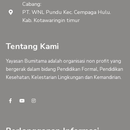
Cabang:
PT. WNL Pundu Kec. Cempaga Hulu.
Kab. Kotawaringin timur
Tentang Kami
Yayasan Bumitama adalah organisasi non profit yang
bergerak dalam bidang Pendidikan Formal, Pendidikan
Kesehatan, Kelestarian Lingkungan dan Kemandirian.
F
Y
I
a
o
n
c
u
s
e
t
t
b
u
a
o
b
g
o
e
r