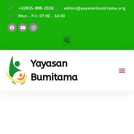
Lewati
+62815-888-2026
admin@yayasanbumitama.org
ke
Mon - Fri: 07:00 - 14:00
konten
F
Y
I
a
o
n
c
u
s
e
t
t
b
u
a
o
b
g
o
e
r
k
a
m
Yayasan
Bumitama
Virus