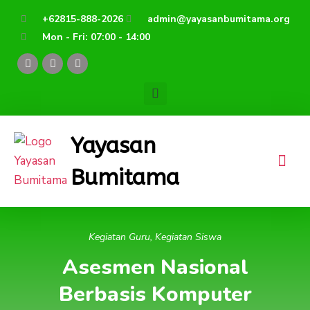
Lewati
+62815-888-2026
admin@yayasanbumitama.org
ke
Mon - Fri: 07:00 - 14:00
konten
F
Y
I
a
o
n
c
u
s
e
t
t
b
u
a
o
b
g
o
e
r
k
a
Yayasan
m
Bumitama
Kegiatan Guru
,
Kegiatan Siswa
Asesmen Nasional
Berbasis Komputer