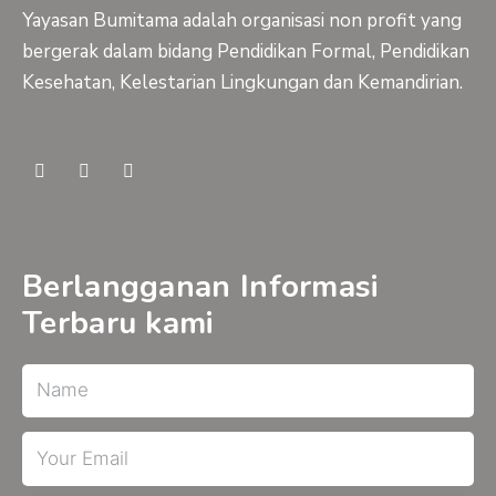
Yayasan Bumitama adalah organisasi non profit yang
bergerak dalam bidang Pendidikan Formal, Pendidikan
Kesehatan, Kelestarian Lingkungan dan Kemandirian.
F
Y
I
a
o
n
c
u
s
e
t
t
b
u
a
o
b
g
o
e
r
Berlangganan Informasi
k
a
-
m
Terbaru kami
f
Name
Email