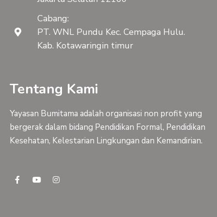
Cabang:
PT. WNL Pundu Kec. Cempaga Hulu.
Kab. Kotawaringin timur
Tentang Kami
Yayasan Bumitama adalah organisasi non profit yang
bergerak dalam bidang Pendidikan Formal, Pendidikan
Kesehatan, Kelestarian Lingkungan dan Kemandirian.
F
Y
I
a
o
n
c
u
s
e
t
t
b
u
a
o
b
g