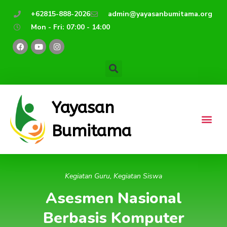
Lewati
+62815-888-2026
admin@yayasanbumitama.org
ke
Mon - Fri: 07:00 - 14:00
konten
F
Y
I
a
o
n
c
u
s
e
t
t
b
u
a
o
b
g
o
e
r
k
a
m
Yayasan
Bumitama
Kegiatan Guru
,
Kegiatan Siswa
Asesmen Nasional
Berbasis Komputer