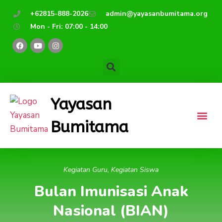
Lewati
+62815-888-2026
admin@yayasanbumitama.org
ke
Mon - Fri: 07:00 - 14:00
konten
F
Y
I
a
o
n
c
u
s
e
t
t
b
u
a
o
b
g
o
e
r
k
a
Yayasan
m
Bumitama
Kegiatan Guru
,
Kegiatan Siswa
Bulan Imunisasi Anak
Nasional (BIAN)