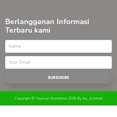
c
u
s
e
t
t
b
u
a
o
b
g
o
e
r
Berlangganan Informasi
k
a
-
m
Terbaru kami
f
Name
Email
SUBSCRIBE
Copyright © Yayasan Bumitama 2026 By Ies_Achmad