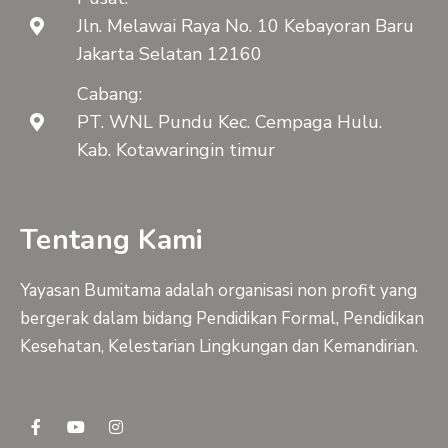
Jln. Melawai Raya No. 10 Kebayoran Baru
Jakarta Selatan 12160
Cabang:
PT. WNL Pundu Kec. Cempaga Hulu.
Kab. Kotawaringin timur
Tentang Kami
Yayasan Bumitama adalah organisasi non profit yang
bergerak dalam bidang Pendidikan Formal, Pendidikan
Kesehatan, Kelestarian Lingkungan dan Kemandirian.
F
Y
I
a
o
n