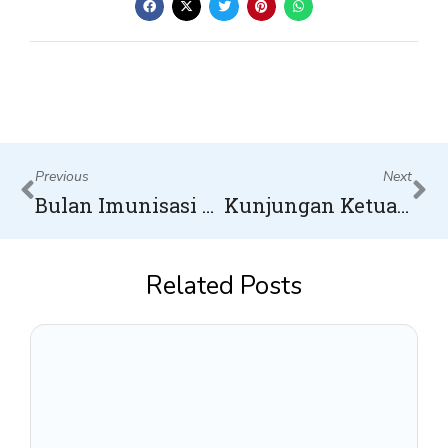
Prev
Ne
Previous
Next
Bulan Imunisasi Anak Nasional (BIAN)
Kunjungan Ketua Harian Yayasan
Related Posts