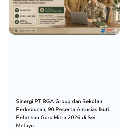
Sinergi PT BGA Group dan Sekolah
Perkebunan, 90 Peserta Antusias Ikuti
Pelatihan Guru Mitra 2026 di Sei
Melayu