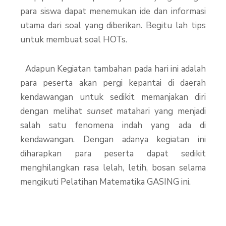
para siswa dapat menemukan ide dan informasi
utama dari soal yang diberikan. Begitu lah tips
untuk membuat soal HOTs.
Adapun Kegiatan tambahan pada hari ini adalah
para peserta akan pergi kepantai di daerah
kendawangan untuk sedikit memanjakan diri
dengan melihat
sunset
matahari yang menjadi
salah satu fenomena indah yang ada di
kendawangan. Dengan adanya kegiatan ini
diharapkan para peserta dapat sedikit
menghilangkan rasa lelah, letih, bosan selama
mengikuti Pelatihan Matematika GASING ini.