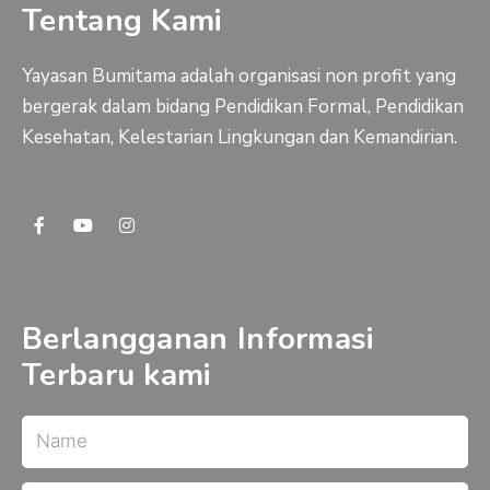
Tentang Kami
Yayasan Bumitama adalah organisasi non profit yang
bergerak dalam bidang Pendidikan Formal, Pendidikan
Kesehatan, Kelestarian Lingkungan dan Kemandirian.
F
Y
I
a
o
n
c
u
s
e
t
t
b
u
a
o
b
g
o
e
r
Berlangganan Informasi
k
a
-
m
Terbaru kami
f
Name