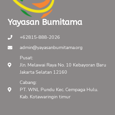
Yayasan Bumitama
+62815-888-2026
admin@yayasanbumitama.org
Pusat:
Jln. Melawai Raya No. 10 Kebayoran Baru
Jakarta Selatan 12160
Cabang:
PT. WNL Pundu Kec. Cempaga Hulu.
Kab. Kotawaringin timur