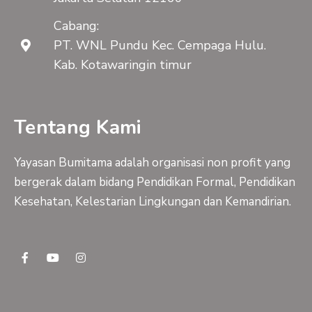
Cabang:
PT. WNL Pundu Kec. Cempaga Hulu.
Kab. Kotawaringin timur
Tentang Kami
Yayasan Bumitama adalah organisasi non profit yang
bergerak dalam bidang Pendidikan Formal, Pendidikan
Kesehatan, Kelestarian Lingkungan dan Kemandirian.
F
Y
I
a
o
n
c
u
s
e
t
t
b
u
a
o
b
g