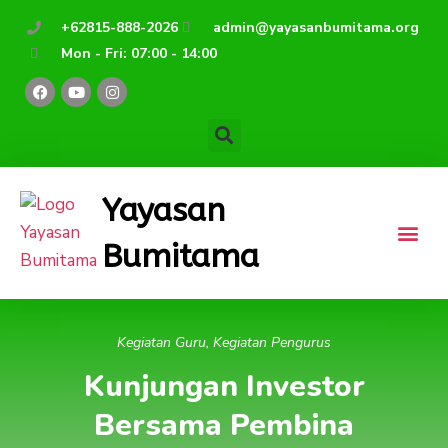
Lewati
+62815-888-2026
admin@yayasanbumitama.org
ke
Mon - Fri: 07:00 - 14:00
konten
F
Y
I
a
o
n
c
u
s
e
t
t
b
u
a
o
b
g
o
e
r
k
a
Yayasan
m
Bumitama
Kegiatan Guru
,
Kegiatan Pengurus
Kunjungan Investor
Bersama Pembina