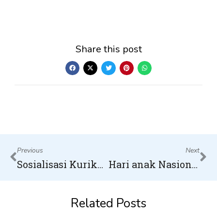
Share this post
Prev
Ne
Previous
Next
Sosialisasi Kurikulum Merdeka Oleh Dinas Pendidikan Kotawaringin Timur di Region Pundu
Hari anak Nasional
Related Posts