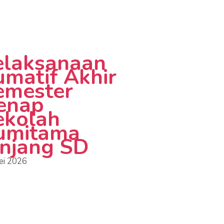
elaksanaan
umatif Akhir
emester
enap
ekolah
umitama
enjang SD
ei 2026