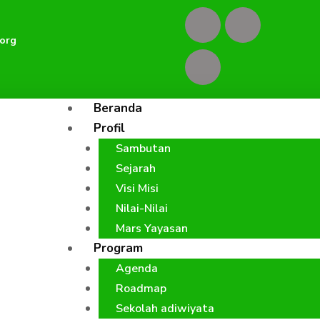
F
I
Y
org
a
n
o
c
s
u
Beranda
e
t
t
Profil
Sambutan
b
a
u
Sejarah
o
g
b
Visi Misi
Nilai-Nilai
o
r
e
Mars Yayasan
Program
k
a
Agenda
Roadmap
m
Sekolah adiwiyata