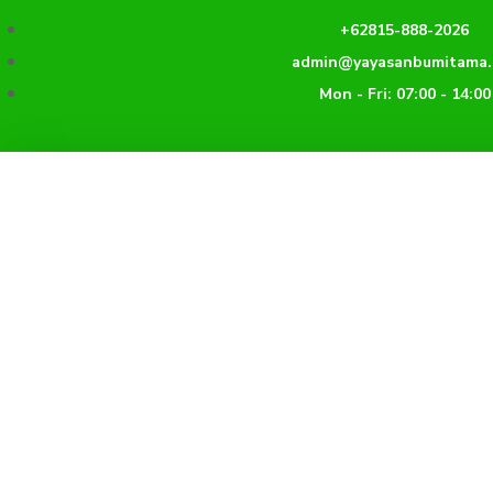
Lewati
+62815-888-2026
ke
admin@yayasanbumitama.
konten
Mon - Fri: 07:00 - 14:00