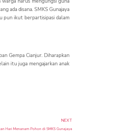
an warga harus mengungsi guna
yang ada disana. SMKS Gunajaya
pun ikut berpartisipasi dalam
ban Gempa Cianjur. Diharapkan
lain itu juga mengajarkan anak
Next
NEXT
tan Hari Menanam Pohon di SMKS Gunajaya