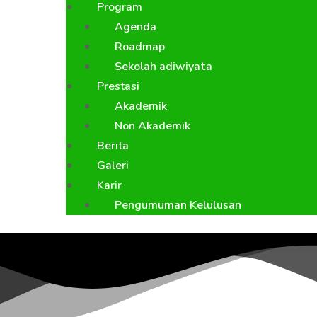
Program
Agenda
Roadmap
Sekolah adiwiyata
Prestasi
Akademik
Non Akademik
Berita
Galeri
Karir
Pengumuman Kelulusan