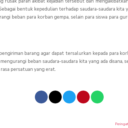
g rusak parah akibat kejadian tersebut dan mengakibatk
 Sebagai bentuk kepedulian terhadap saudara-saudara kita 
 beban para korban gempa, selain para siswa para guru 
pengiriman barang agar dapat tersalurkan kepada para kor
ngurangi beban saudara-saudara kita yang ada disana, se
 rasa persatuan yang erat.
Peringa