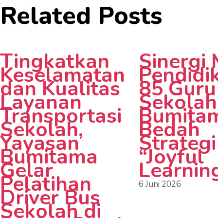
Related Posts
Tingkatkan
Sinergi
Keselamatan
Pendidi
dan Kualitas
85 Guru
Layanan
Sekolah
Transportasi
Bumita
Sekolah,
Bedah
Yayasan
Strategi
Bumitama
“Joyful
Gelar
Learnin
Pelatihan
6 Juni 2026
Driver Bus
Sekolah di