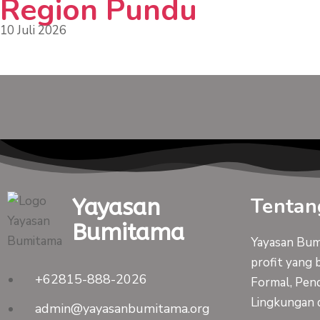
Region Pundu
10 Juli 2026
Tentan
Yayasan
Bumitama
Yayasan Bumi
profit yang 
+62815-888-2026
Formal, Pend
Lingkungan 
admin@yayasanbumitama.org