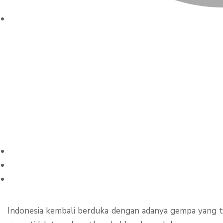
Pengumpulan D
Cianjur Di SM
Indonesia kembali berduka dengan adanya gempa yang ter