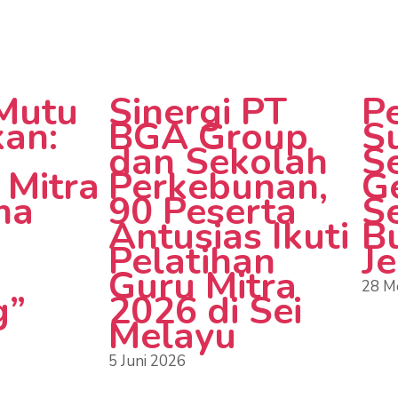
 Mutu
Sinergi PT
P
kan:
BGA Group
S
dan Sekolah
S
 Mitra
Perkebunan,
G
ma
90 Peserta
S
Antusias Ikuti
B
Pelatihan
J
Guru Mitra
28 M
g”
2026 di Sei
Melayu
5 Juni 2026