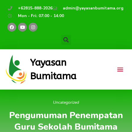
Lewati
+62815-888-2026
admin@yayasanbumitama.org
ke
Mon - Fri: 07:00 - 14:00
konten
F
Y
I
a
o
n
c
u
s
e
t
t
b
u
a
o
b
g
o
e
r
k
a
m
Yayasan
Bumitama
Uncategorized
Pengumuman Penempatan
Guru Sekolah Bumitama