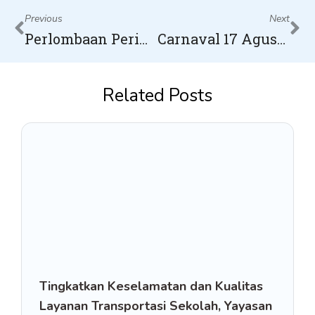
Prev
Ne
Previous
Next
Perlombaan Peringatan HUT RI ke -79 Sekolah Bumitama
Carnaval 17 Agustus Sekolah Bumitama
Related Posts
Tingkatkan Keselamatan dan Kualitas
Layanan Transportasi Sekolah, Yayasan