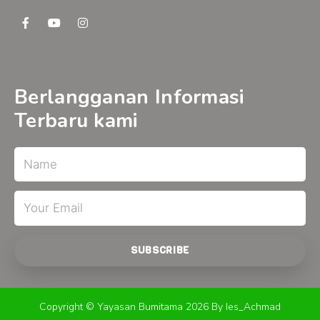
F
Y
I
a
o
n
c
u
s
e
t
t
b
u
a
o
b
g
o
e
r
Berlangganan Informasi
k
a
-
m
Terbaru kami
f
Name
Email
SUBSCRIBE
Copyright © Yayasan Bumitama 2026 By Ies_Achmad