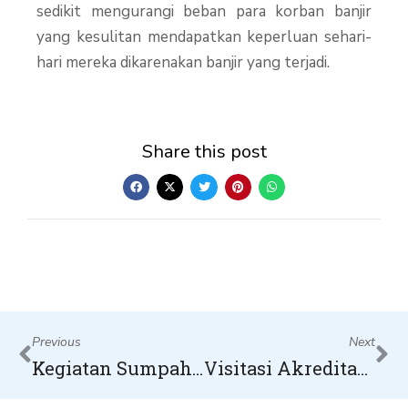
sedikit mengurangi beban para korban banjir
yang kesulitan mendapatkan keperluan sehari-
hari mereka dikarenakan banjir yang terjadi.
Share this post
Prev
Ne
Previous
Next
Kegiatan Sumpah Pemuda SMPS Bumitama 1 Antang Kalang
Visitasi Akreditasi TK MSJE oleh Tim Akreditasi Dinas Pendidikan Kabupaten Ketapang