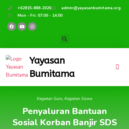
Lewati
+62815-888-2026
admin@yayasanbumitama.org
ke
Mon - Fri: 07:00 - 14:00
konten
F
Y
I
a
o
n
c
u
s
e
t
t
b
u
a
o
b
g
o
e
r
k
a
Yayasan
m
Bumitama
Kegiatan Guru
,
Kegiatan Siswa
Penyaluran Bantuan
Sosial Korban Banjir SDS