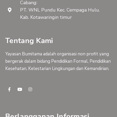
Cabang:
PT. WNL Pundu Kec. Cempaga Hulu.
Kab. Kotawaringin timur
Tentang Kami
Yayasan Bumitama adalah organisasi non profit yang
bergerak dalam bidang Pendidikan Formal, Pendidikan
Kesehatan, Kelestarian Lingkungan dan Kemandirian.
F
Y
I
a
o
n
c
u
s
e
t
t
b
u
a
o
b
g
o
e
r
Berlangganan Informasi
k
a