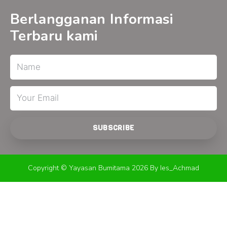
o
b
g
o
e
r
Berlangganan Informasi
k
a
-
m
Terbaru kami
f
Name
Email
SUBSCRIBE
Copyright © Yayasan Bumitama 2026 By Ies_Achmad