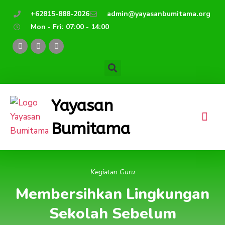
Lewati
+62815-888-2026
admin@yayasanbumitama.org
ke
Mon - Fri: 07:00 - 14:00
konten
F
Y
I
a
o
n
c
u
s
e
t
t
b
u
a
o
b
g
o
e
r
k
a
Yayasan
m
Bumitama
Kegiatan Guru
Membersihkan Lingkungan
Sekolah Sebelum