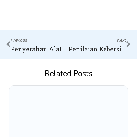
Prev
Ne
Previous
Next
Penyerahan Alat Bantu Apar dari Operasional untuk Sekolah
Penilaian Kebersihan Kelas SMPS Bumitama Reg. Kotawaringin
Related Posts