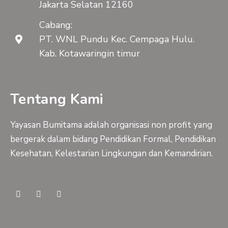
Jakarta Selatan 12160
Cabang:
PT. WNL Pundu Kec. Cempaga Hulu.
Kab. Kotawaringin timur
Tentang Kami
Yayasan Bumitama adalah organisasi non profit yang
bergerak dalam bidang Pendidikan Formal, Pendidikan
Kesehatan, Kelestarian Lingkungan dan Kemandirian.
F
Y
I
a
o
n
c
u
s
e
t
t
b
u
a