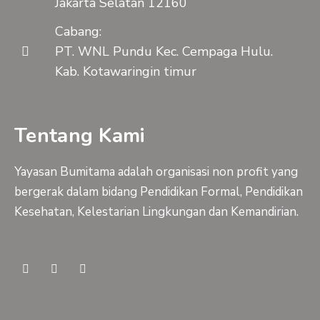
Jakarta Selatan 12160
Cabang:
PT. WNL Pundu Kec. Cempaga Hulu.
Kab. Kotawaringin timur
Tentang Kami
Yayasan Bumitama adalah organisasi non profit yang
bergerak dalam bidang Pendidikan Formal, Pendidikan
Kesehatan, Kelestarian Lingkungan dan Kemandirian.
F
Y
I
a
o
n
c
u
s
e
t
t
b
u
a
o
b
g