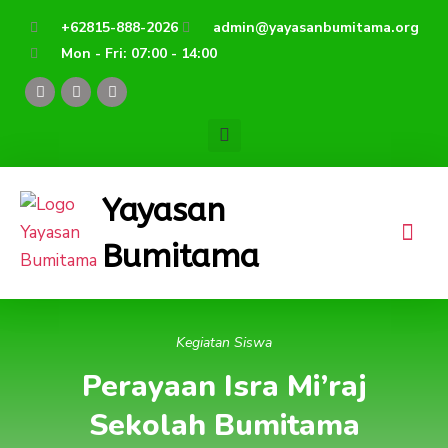
Lewati
+62815-888-2026
admin@yayasanbumitama.org
ke
Mon - Fri: 07:00 - 14:00
konten
F
Y
I
a
o
n
c
u
s
e
t
t
b
u
a
o
b
g
o
e
r
k
a
Yayasan
m
Bumitama
Kegiatan Siswa
Perayaan Isra Mi’raj
Sekolah Bumitama