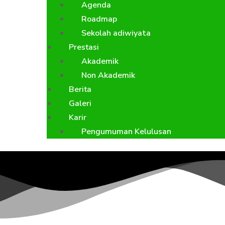
Agenda
Roadmap
Sekolah adiwiyata
Prestasi
Akademik
Non Akademik
Berita
Galeri
Karir
Pengumuman Kelulusan