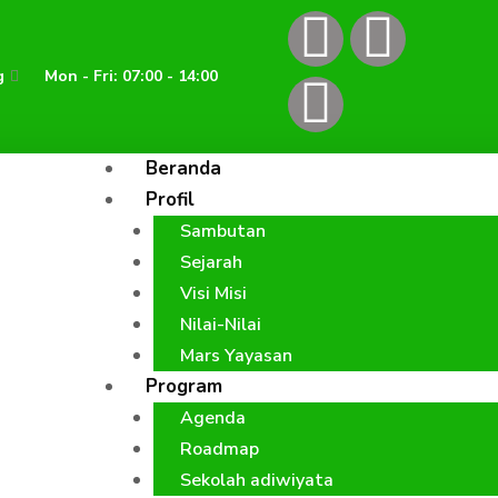
F
I
Y
a
n
o
g
Mon - Fri: 07:00 - 14:00
c
s
u
Beranda
e
t
t
Profil
Sambutan
b
a
u
Sejarah
o
g
b
Visi Misi
Nilai-Nilai
o
r
e
Mars Yayasan
Program
k
a
Agenda
Roadmap
m
Sekolah adiwiyata