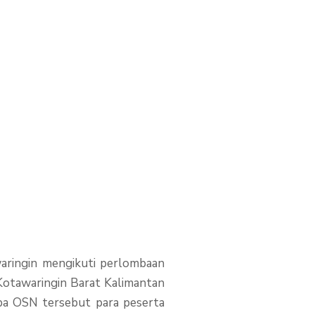
ingin
 Arut
aringin mengikuti perlombaan
Kotawaringin Barat Kalimantan
a OSN tersebut para peserta