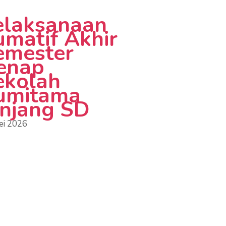
elaksanaan
umatif Akhir
emester
enap
ekolah
umitama
enjang SD
ei 2026