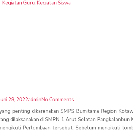
Kegiatan Guru
,
Kegiatan Siswa
 Reg. Kotawar
 IPA Di SMPN 1
alanbun
Juni 28, 2022
admin
No Comments
 yang penting dikarenakan SMPS Bumitama Region Kotaw
yang dilaksanakan di SMPN 1 Arut Selatan Pangkalanbun 
engikuti Perlombaan tersebut. Sebelum mengikuti lomb