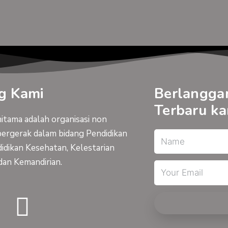
g Kami
Berlangga
Terbaru ka
tama adalah organisasi non
bergerak dalam bidang Pendidikan
Name
idikan Kesehatan, Kelestarian
dan Kemandirian.
Email
Y
I