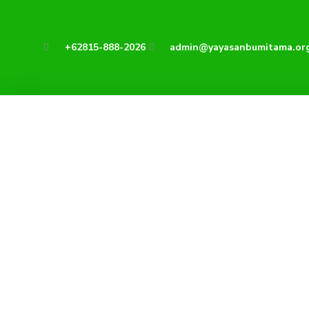
Lewati
ke
konten
+62815-888-2026
admin@yayasanbumitama.or