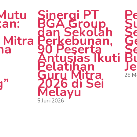
 Mutu
Sinergi PT
P
kan:
BGA Group
S
dan Sekolah
S
 Mitra
Perkebunan,
G
ma
90 Peserta
S
Antusias Ikuti
B
Pelatihan
J
Guru Mitra
28 M
g”
2026 di Sei
Melayu
5 Juni 2026