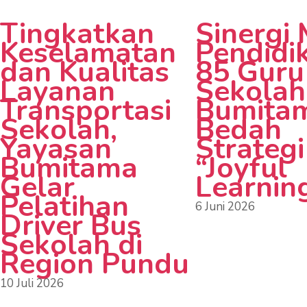
Tingkatkan
Sinergi
Keselamatan
Pendidi
dan Kualitas
85 Guru
Layanan
Sekolah
Transportasi
Bumita
Sekolah,
Bedah
Yayasan
Strategi
Bumitama
“Joyful
Gelar
Learnin
Pelatihan
6 Juni 2026
Driver Bus
Sekolah di
Region Pundu
10 Juli 2026