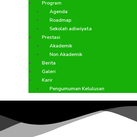
Program
Agenda
Roadmap
Sekolah adiwiyata
Prestasi
Akademik
Non Akademik
Berita
Galeri
Karir
Pengumuman Kelulusan