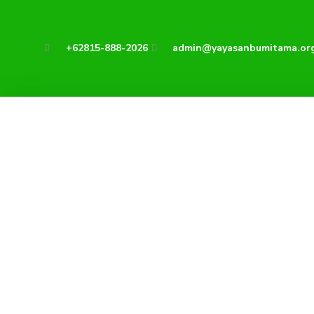
Lewati
ke
konten
+62815-888-2026
admin@yayasanbumitama.or