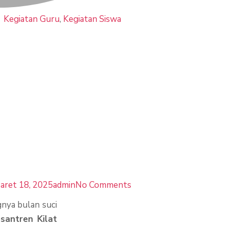
Kegiatan Guru
,
Kegiatan Siswa
at Ramadhan Se
men Berharga
manan Dan Ket
aret 18, 2025
admin
No Comments
ya bulan suci
santren Kilat