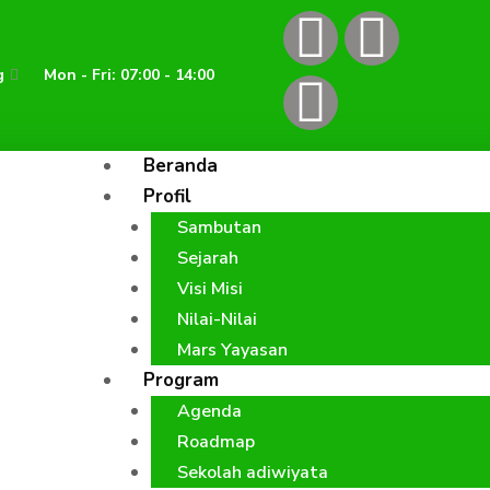
F
I
Y
a
n
o
g
Mon - Fri: 07:00 - 14:00
c
s
u
Beranda
e
t
t
Profil
Sambutan
b
a
u
Sejarah
o
g
b
Visi Misi
Nilai-Nilai
o
r
e
Mars Yayasan
Program
k
a
Agenda
Roadmap
m
Sekolah adiwiyata