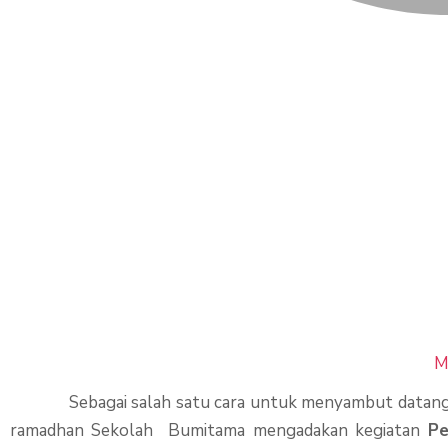
Pesantren Kil
Bumitama: Mo
Menyemai Kei
M
Sebagai salah satu cara untuk menyambut datangn
ramadhan Sekolah Bumitama mengadakan kegiatan
Pe