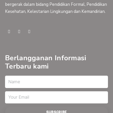
bergerak dalam bidang Pendidikan Formal, Pendidikan
Kesehatan, Kelestarian Lingkungan dan Kemandirian.
F
Y
I
a
o
n
c
u
s
e
t
t
b
u
a
o
b
g
o
e
r
Berlangganan Informasi
k
a
-
m
Terbaru kami
f
Name
Email
SUBSCRIBE