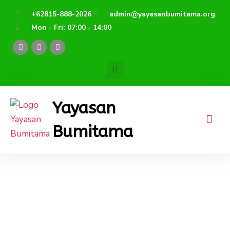
Lewati
+62815-888-2026
admin@yayasanbumitama.org
ke
Mon - Fri: 07:00 - 14:00
konten
F
Y
I
a
o
n
c
u
s
e
t
t
b
u
a
o
b
g
o
e
r
k
a
Yayasan
m
Bumitama
Cempaga Hulu