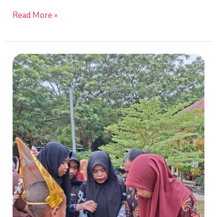
Read More »
Belajar
Berwirausaha
Lewat
Kemeriahan
Market
Day
bersama
SDS
Bumitama
7A
Kendawangan