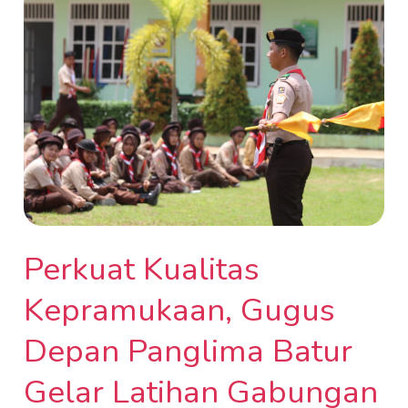
Kualitas
Kepramukaan,
Gugus
Depan
Panglima
Batur
Gelar
Latihan
Gabungan
Bersama
Perkuat Kualitas
Pelatih
Kepramukaan, Gugus
Kwarcab
Kotawaringin
Depan Panglima Batur
Timur
Gelar Latihan Gabungan