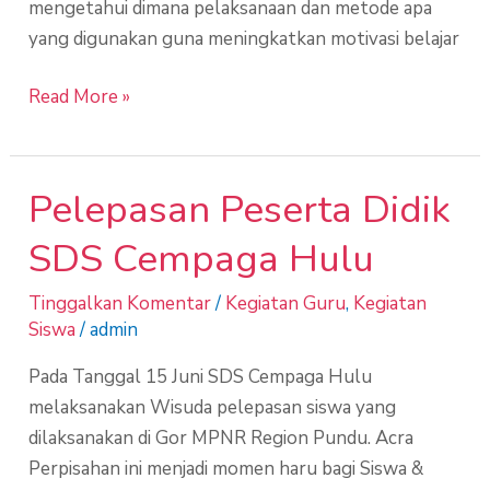
mengetahui dimana pelaksanaan dan metode apa
yang digunakan guna meningkatkan motivasi belajar
Read More »
Pelepasan Peserta Didik
Pelepasan
Peserta
SDS Cempaga Hulu
Didik
SDS
Tinggalkan Komentar
/
Kegiatan Guru
,
Kegiatan
Cempaga
Siswa
/
admin
Hulu
Pada Tanggal 15 Juni SDS Cempaga Hulu
melaksanakan Wisuda pelepasan siswa yang
dilaksanakan di Gor MPNR Region Pundu. Acra
Perpisahan ini menjadi momen haru bagi Siswa &