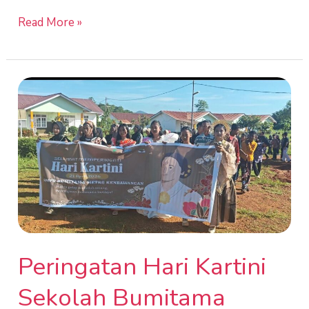
Read More »
Peringatan
Hari
Kartini
Sekolah
Bumitama
dengan
kemeriahan
Lomba-
lomba
Peringatan Hari Kartini
dan
Kegiatan
Sekolah Bumitama
lainnya