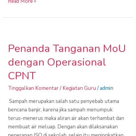
Read More »
Penanda
Tanganan
Penanda Tanganan MoU
MoU
dengan
dengan Operasional
Operasional
CPNT
CPNT
Tinggalkan Komentar
/
Kegiatan Guru
/
admin
Sampah merupakan salah satu penyebab utama
bencana banjir, karena jika sampah menumpuk
terus-menerus maka aliran air akan terhambat dan
membuat air meluap. Dengan akan dilaksanakan
penerapan ISO di sekolah, selain itu meningkatkan