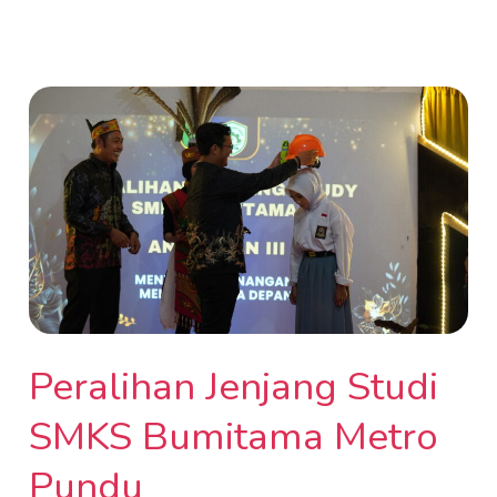
Peralihan
Jenjang
Studi
SMKS
Bumitama
Metro
Pundu
Peralihan Jenjang Studi
SMKS Bumitama Metro
Pundu