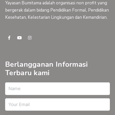
Yayasan Bumitama adalah organisasi non profit yang
bergerak dalam bidang Pendidikan Formal, Pendidikan
Kesehatan, Kelestarian Lingkungan dan Kemandirian.
F
Y
I
a
o
n
c
u
s
e
t
t
b
u
a
o
b
g
o
e
r
Berlangganan Informasi
k
a
-
m
Terbaru kami
f
Name
Email