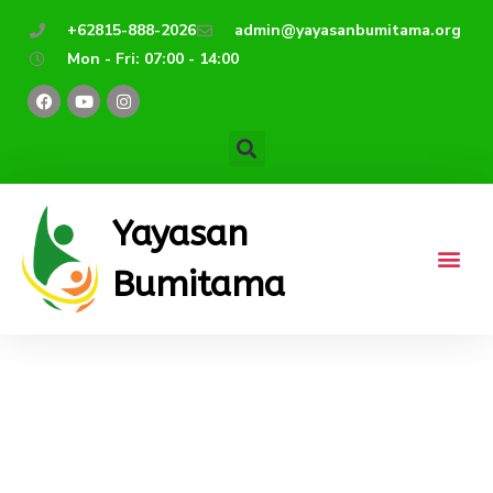
Lewati
+62815-888-2026
admin@yayasanbumitama.org
ke
Mon - Fri: 07:00 - 14:00
konten
F
Y
I
a
o
n
c
u
s
e
t
t
b
u
a
o
b
g
o
e
r
k
a
m
Yayasan
Bumitama
SMK Gunajaya