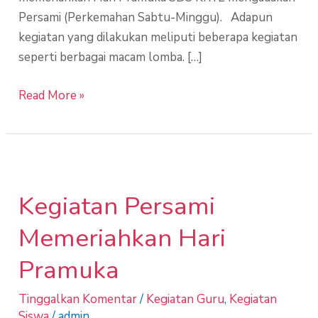
Persami (Perkemahan Sabtu-Minggu). Adapun
kegiatan yang dilakukan meliputi beberapa kegiatan
seperti berbagai macam lomba. […]
Read More »
Kegiatan
Persami
Kegiatan Persami
Memeriahkan
Hari
Memeriahkan Hari
Pramuka
Pramuka
Tinggalkan Komentar
/
Kegiatan Guru
,
Kegiatan
Siswa
/
admin