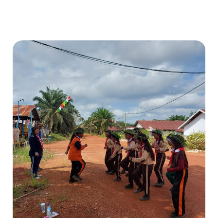
Kegiatan
Persami
Memeriahkan
Hari
Pramuka
SD
KRYE