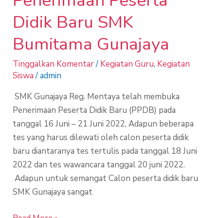
Penerimaan Peserta
Peserta
Didik Baru SMK
Didik
Baru
Bumitama Gunajaya
SMK
Bumitama
Tinggalkan Komentar
/
Kegiatan Guru
,
Kegiatan
Siswa
/
admin
Gunajaya
SMK Gunajaya Reg. Mentaya telah membuka
Penerimaan Peserta Didik Baru (PPDB) pada
tanggal 16 Juni – 21 Juni 2022, Adapun beberapa
tes yang harus dilewati oleh calon peserta didik
baru diantaranya tes tertulis pada tanggal 18 Juni
2022 dan tes wawancara tanggal 20 juni 2022.
Adapun untuk semangat Calon peserta didik baru
SMK Gunajaya sangat