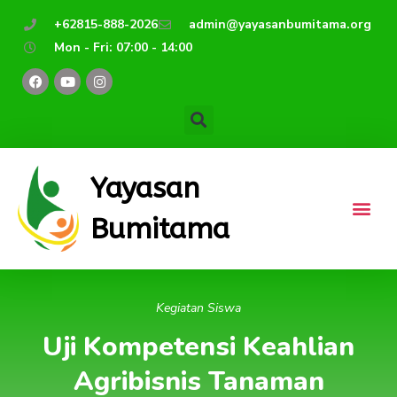
Lewati
+62815-888-2026
admin@yayasanbumitama.org
ke
Mon - Fri: 07:00 - 14:00
konten
F
Y
I
a
o
n
c
u
s
e
t
t
b
u
a
o
b
g
o
e
r
k
a
m
Yayasan
Bumitama
Kegiatan Siswa
Uji Kompetensi Keahlian
Agribisnis Tanaman