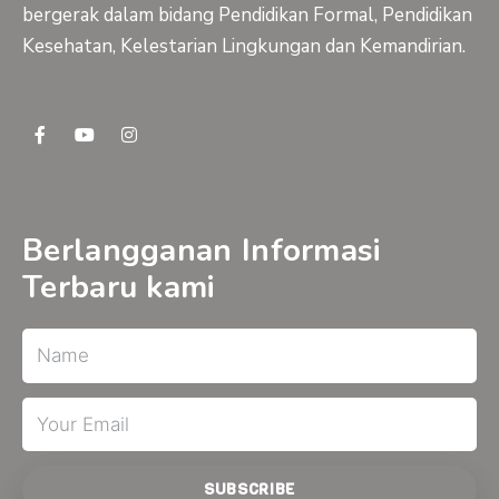
bergerak dalam bidang Pendidikan Formal, Pendidikan
Kesehatan, Kelestarian Lingkungan dan Kemandirian.
F
Y
I
a
o
n
c
u
s
e
t
t
b
u
a
o
b
g
o
e
r
Berlangganan Informasi
k
a
-
m
Terbaru kami
f
Name
Email
SUBSCRIBE