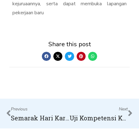
kejuruaannya, serta dapat membuka lapangan
pekerjaan baru
Share this post
Prev
Ne
Previous
Next
Semarak Hari Kartini di Sekolah Bumitama: Penuh Keceriaan dan Semangat Kartini
Uji Kompetensi Keahlian Teknik Kendaraan Ringan Otomotif : Generasi Penerus Berdaya Saing Tinggi