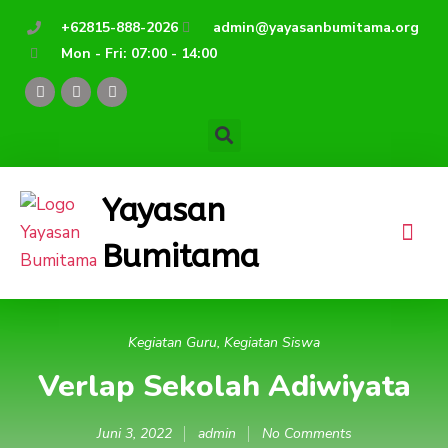
Lewati
+62815-888-2026
admin@yayasanbumitama.org
ke
Mon - Fri: 07:00 - 14:00
konten
F
Y
I
a
o
n
c
u
s
e
t
t
b
u
a
o
b
g
o
e
r
k
a
Yayasan
m
Bumitama
Kegiatan Guru
,
Kegiatan Siswa
Verlap Sekolah Adiwiyata
Juni 3, 2022
admin
No Comments