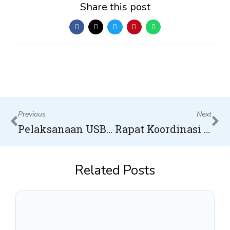
Share this post
Prev
Ne
Previous
Next
Pelaksanaan USBK SMKS Gunajaya Berjalan Lancar
Rapat Koordinasi Yayasan Bumitama Bersama Dewan Pengurus & Pembina
Related Posts