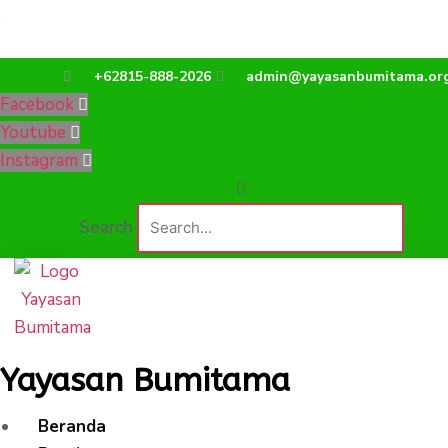
Lewati
Yayasan Bumitama
ke
konten
+62815-888-2026
admin@yayasanbumitama.or
Facebook
Youtube
Instagram
Search
Yayasan Bumitama
Beranda