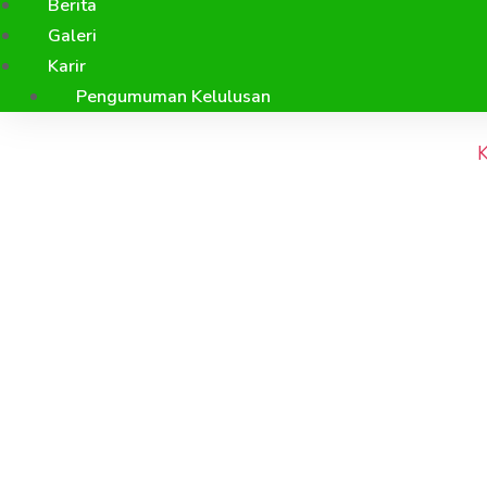
Berita
Galeri
Karir
Pengumuman Kelulusan
K
Yayasan Bumita
Building Di PN
Kepemimpinan 