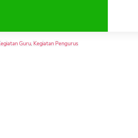
egiatan Guru
,
Kegiatan Pengurus
ma Gelar Capab
LA: Tingkatkan
Dan Karakter