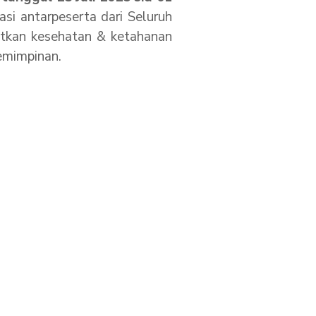
si antarpeserta dari Seluruh
atkan kesehatan & ketahanan
emimpinan.